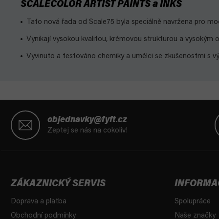
SCALECOLOR ARTIST PAINTS a INKS
Tato nová řada od Scale75 byla speciálně navržena pro mod
Vynikají vysokou kvalitou, krémovou strukturou a vysokým
Vyvinuto a testováno chemiky a umělci se zkušenostmi s vý
Z
á
objednavky@fyft.cz
p
Zeptej se nás na cokoliv!
a
t
í
ZÁKAZNICKÝ SERVIS
INFORMA
Doprava a platba
Spolupráce
Obchodní podmínky
Naše značky