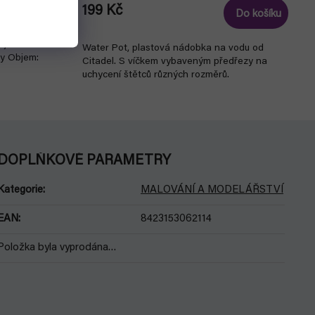
199 Kč
Detail
Do košíku
i je základem
Water Pot, plastová nádobka na vodu od
ey Objem:
Citadel. S víčkem vybaveným předřezy na
uchycení štětců různých rozměrů.
DOPLŇKOVÉ PARAMETRY
Kategorie
:
MALOVÁNÍ A MODELÁŘSTVÍ
EAN
:
8423153062114
Položka byla vyprodána…