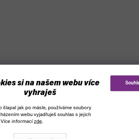
kies si na našem webu více
Souhl
vyhraješ
 šlapal jak po másle, používáme soubory
- Cleaner and Preserver
házením webu vyjadřuješ souhlas s jejich
Vallejo Spray Color - Grey 4
f World)
 Více informací
zde
.
d k odeslání
čekáme na naskladnění