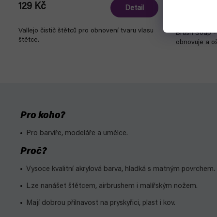
129 Kč
89 Kč
Detail
Vallejo čistič štětců pro obnovení tvaru vlasu
Brush Soap -
štětce.
obnovuje a oš
Pro koho?
Pro barvíře, modeláře a umělce.
Proč?
Vysoce kvalitní akrylová barva,
hladká s matným povrchem.
Lze nanášet štětcem, airbrushem i malířským nožem.
Mají dobrou přilnavost na pryskyřici, plast i kov.