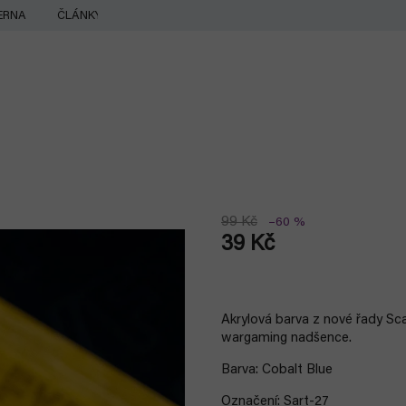
ERNA
ČLÁNKY
99 Kč
–60 %
39 Kč
Měrná
cena:
Akrylová barva z nové řady Sc
wargaming nadšence.
Barva: Cobalt Blue
Označení: Sart-27