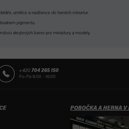
eláře, umělce a nadšence do herních miniatur.
 obsahem pigmentu.
robou akrylových barev pro miniatury a modely.
+420
704 265 150
Po-Pá 8:00 - 16:00
CE
POBOČKA A HERNA V