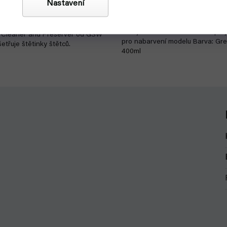
Nastavení
279 Kč
Do košíku
Vallejo 28011 šedá barva ve sprej
 Cleaner and Preserver od GSW
pro nabarvení modelu Barva: Gr
etřuje štětinky štětců.
400ml