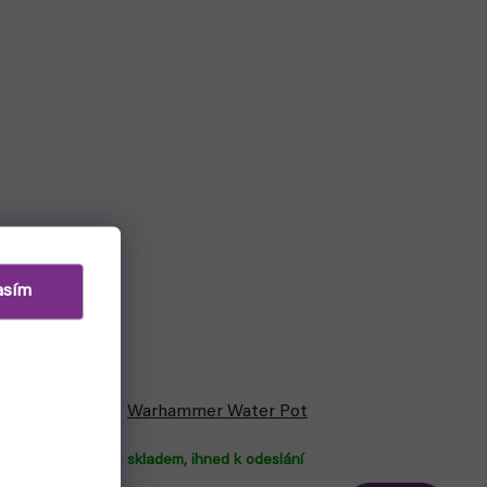
asím
00ml 28011
Warhammer Water Pot
skladem, ihned k odeslání