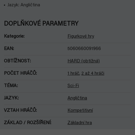
Jazyk: Angličtina
DOPLŇKOVÉ PARAMETRY
Kategorie
:
Figurkové hry
EAN
:
5060660091966
OBTÍŽNOST
:
HARD (obtížná)
POČET HRÁČŮ
:
1 hráč
,
2 až 4 hráči
TÉMA
:
Sci-Fi
JAZYK
:
Angličtina
VZTAH HRÁČŮ
:
Kompetitivní
ZÁKLAD / ROZŠÍŘENÍ
:
Základní hra