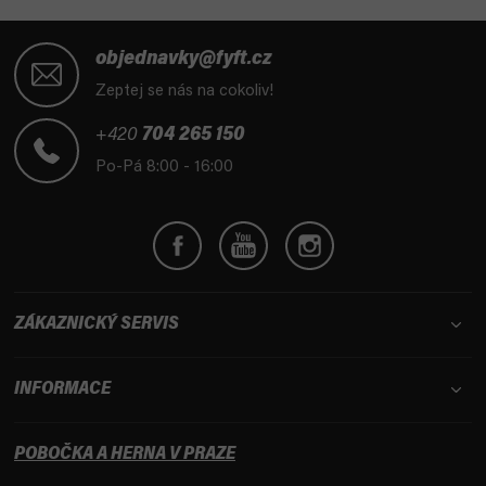
Z
á
objednavky@fyft.cz
p
Zeptej se nás na cokoliv!
a
t
+420
704 265 150
í
Po-Pá 8:00 - 16:00
ZÁKAZNICKÝ SERVIS
INFORMACE
POBOČKA A HERNA V PRAZE