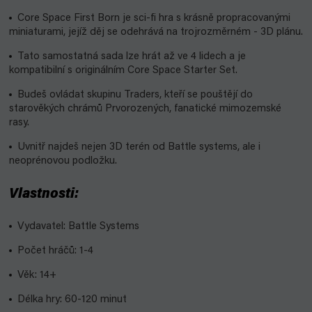
Core Space First Born je sci-fi hra s krásně propracovanými
miniaturami, jejíž děj se odehrává na trojrozměrném - 3D plánu.
Tato samostatná sada lze hrát až ve 4 lidech a je
kompatibilní s originálním Core Space Starter Set.
Budeš ovládat skupinu Traders, kteří se pouštějí do
starověkých chrámů Prvorozených, fanatické mimozemské
rasy.
Uvnitř najdeš nejen 3D terén od Battle systems, ale i
neoprénovou podložku.
Vlastnosti:
Vydavatel: Battle Systems
Počet hráčů: 1-4
Věk: 14+
Délka hry: 60-120 minut