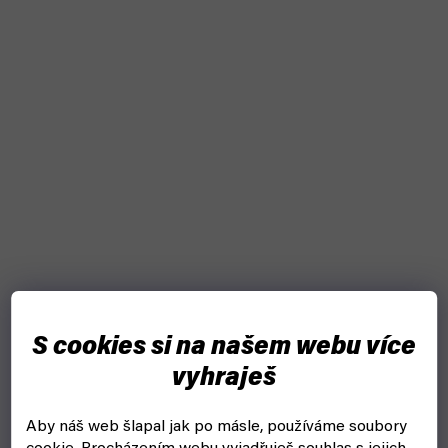
S cookies si na našem webu více
vyhraješ
Aby náš web šlapal jak po másle, používáme soubory
Core Space Dice Booster 2021 edition - EN (Battle