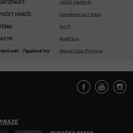
OBTÍŽNOST
:
HARD (obtížná)
POČET HRÁČŮ
:
Zaměřeno na 2 hráče
TÉMA
:
Sci-Fi
JAZYK
:
Angličtina
Herní svět - Figurkové hry
:
Marvel Crisis Protocol
 PRAZE