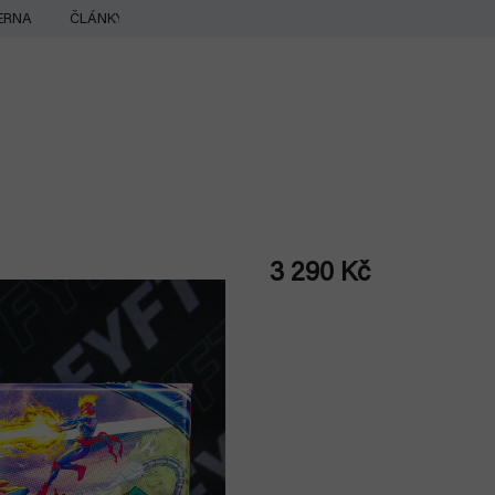
ERNA
ČLÁNKY
3 290 Kč
Měrná
cena: