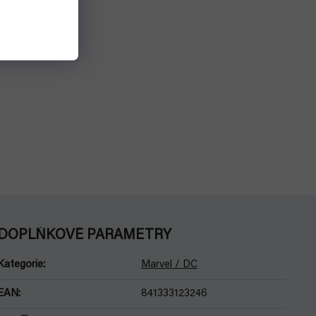
DOPLŇKOVÉ PARAMETRY
Kategorie
:
Marvel / DC
EAN
:
841333123246