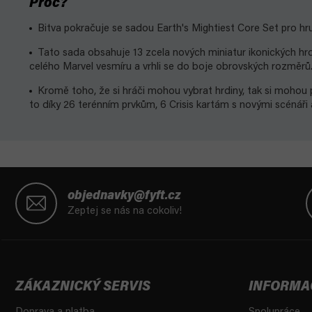
Proč?
Bitva pokračuje se sadou Earth's Mightiest Core Set pro hru
Tato sada obsahuje 13 zcela nových miniatur ikonických hrdi
celého Marvel vesmíru a vrhli se do boje obrovských rozměrů
Kromě toho, že si hráči mohou vybrat hrdiny, tak si mohou p
to díky 26 terénním prvkům, 6 Crisis kartám s novými scénáři
Z
á
objednavky@fyft.cz
p
Zeptej se nás na cokoliv!
a
t
í
ZÁKAZNICKÝ SERVIS
INFORMA