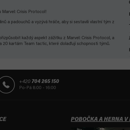
 Marvel: Crisis Protocol!
nů a padouchů a vyzývá hráče, aby si sestavili vlastní tým z
.
řizpůsobit každý aspekt zážitku z Marvel: Crisis Protocol, a
 a 20 kartám Team tactic, které dolaďují schopnosti týmů.
+420
704 265 150
Po-Pá 8:00 - 16:00
CE
POBOČKA A HERNA V