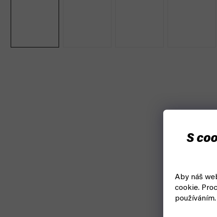
S coo
Aby náš web
cookie.
Proc
používáním.