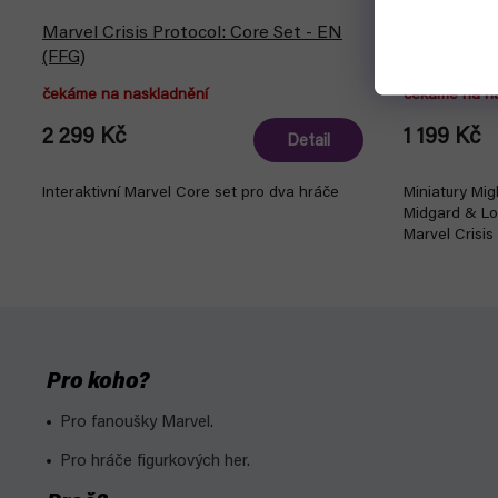
Marvel Crisis Protocol: Core Set - EN
Marvel Cris
(FFG)
Lady Sif, T
čekáme na naskladnění
čekáme na n
2 299 Kč
1 199 Kč
Detail
Interaktivní Marvel Core set pro dva hráče
Miniatury Mig
Midgard & Lok
Marvel Crisi
Pro koho?
Pro fanoušky Marvel.
Pro hráče figurkových her.