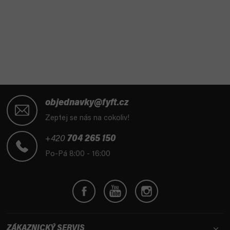
Z
á
objednavky@fyft.cz
p
Zeptej se nás na cokoliv!
a
t
+420
704 265 150
í
Po-Pá 8:00 - 16:00
ZÁKAZNICKÝ SERVIS