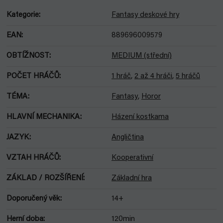
Kategorie
:
Fantasy deskové hry
EAN
:
889696009579
OBTÍŽNOST
:
MEDIUM (střední)
POČET HRÁČŮ
:
1 hráč
,
2 až 4 hráči
,
5 hráčů
TÉMA
:
Fantasy
,
Horor
HLAVNÍ MECHANIKA
:
Házení kostkama
JAZYK
:
Angličtina
VZTAH HRÁČŮ
:
Kooperativní
ZÁKLAD / ROZŠÍŘENÍ
:
Základní hra
Doporučený věk
:
14+
Herní doba
:
120min