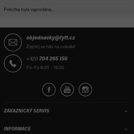
Položka byla vyprodána…
Z
á
objednavky@fyft.cz
p
Zeptej se nás na cokoliv!
a
t
+420
704 265 150
í
Po-Pá 8:00 - 16:00
ZÁKAZNICKÝ SERVIS
INFORMACE