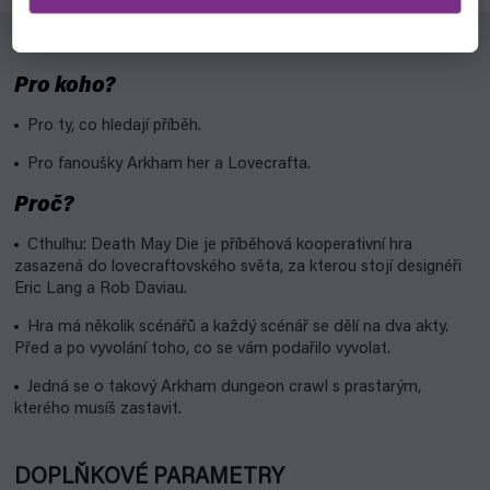
Pro koho?
Pro ty, co hledají příběh.
Pro fanoušky Arkham her a Lovecrafta.
Proč?
Cthulhu: Death May Die je příběhová kooperativní hra
zasazená do lovecraftovského světa, za kterou stojí designéři
Eric Lang a Rob Daviau.
Hra má několik scénářů a každý scénář se dělí na dva akty.
Před a po vyvolání toho, co se vám podařilo vyvolat.
Jedná se o takový Arkham dungeon crawl s prastarým,
kterého musíš zastavit.
DOPLŇKOVÉ PARAMETRY