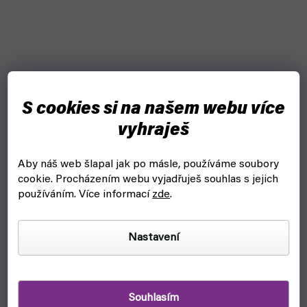
S cookies si na našem webu více
vyhraješ
Arkham Horror RPG: Hungering Abyss - Starter Set -
Aby náš web šlapal jak po másle, používáme soubory
EN
cookie.
Procházením webu vyjadřuješ souhlas s jejich
používáním. Více informací
zde
.
skladem, ihned k odeslání
699 Kč
Do košíku
Nastavení
Arkham Horror RPG: Hungering Abyss - Starter Set je ideální
start do hry na hrdiny ze světa Lovecrafta.
Souhlasím