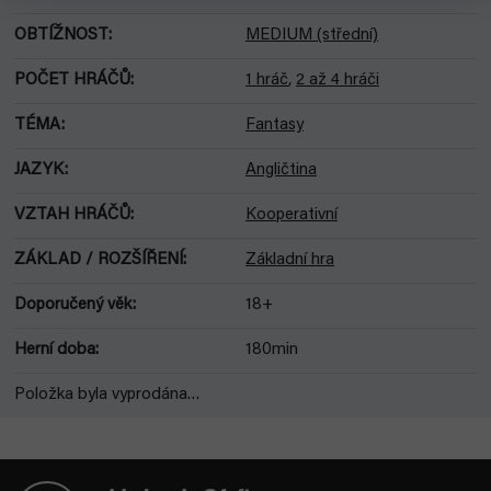
OBTÍŽNOST
:
MEDIUM (střední)
POČET HRÁČŮ
:
1 hráč
,
2 až 4 hráči
TÉMA
:
Fantasy
JAZYK
:
Angličtina
VZTAH HRÁČŮ
:
Kooperativní
ZÁKLAD / ROZŠÍŘENÍ
:
Základní hra
Doporučený věk
:
18+
Herní doba
:
180min
Položka byla vyprodána…
Z