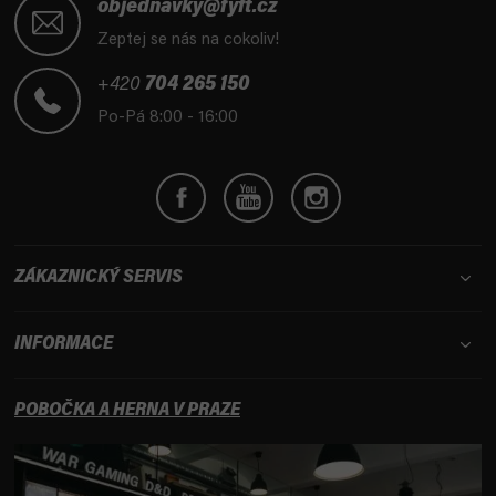
á
objednavky@fyft.cz
p
Zeptej se nás na cokoliv!
a
t
+420
704 265 150
í
Po-Pá 8:00 - 16:00
ZÁKAZNICKÝ SERVIS
INFORMACE
POBOČKA A HERNA V PRAZE