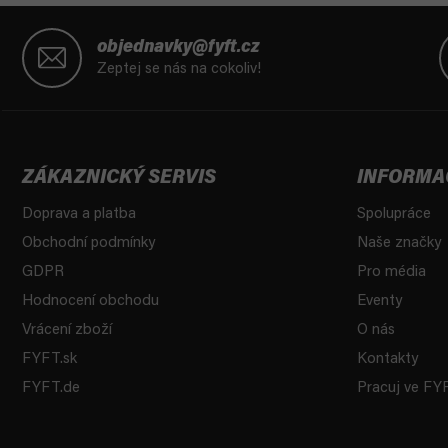
Z
á
objednavky@fyft.cz
p
Zeptej se nás na cokoliv!
a
t
í
ZÁKAZNICKÝ SERVIS
INFORMA
Doprava a platba
Spolupráce
Obchodní podmínky
Naše značky
GDPR
Pro média
Hodnocení obchodu
Eventy
Vrácení zboží
O nás
FYFT.sk
Kontakty
FYFT.de
Pracuj ve FY