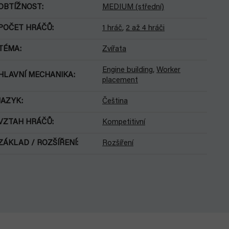
OBTÍŽNOST
:
MEDIUM (střední)
POČET HRÁČŮ
:
1 hráč
,
2 až 4 hráči
TÉMA
:
Zvířata
Engine building
,
Worker
HLAVNÍ MECHANIKA
:
placement
JAZYK
:
Čeština
VZTAH HRÁČŮ
:
Kompetitivní
ZÁKLAD / ROZŠÍŘENÍ
:
Rozšíření