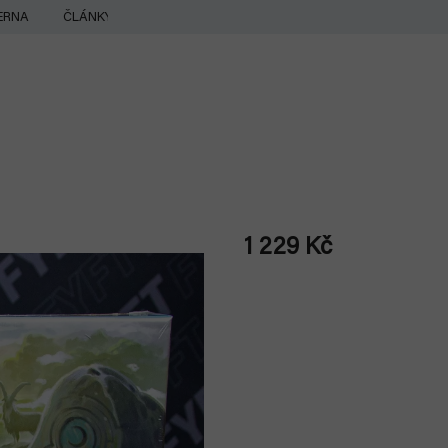
ERNA
ČLÁNKY
1 229 Kč
Měrná
cena: