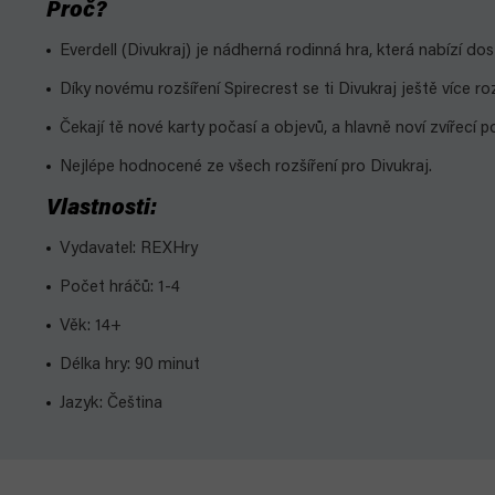
Proč?
Everdell (Divukraj) je nádherná rodinná hra, která nabízí d
Díky novému rozšíření Spirecrest se ti Divukraj ještě více ro
Čekají tě nové karty počasí a objevů, a hlavně noví zvířecí 
Nejlépe hodnocené ze všech rozšíření pro Divukraj.
Vlastnosti:
Vydavatel: REXHry
Počet hráčů: 1-4
Věk: 14+
Délka hry: 90 minut
Jazyk: Čeština