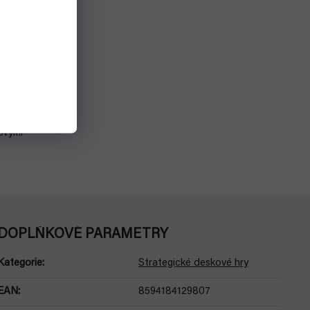
EXHry)
Detail
ení,
novými
DOPLŇKOVÉ PARAMETRY
Kategorie
:
Strategické deskové hry
EAN
:
8594184129807