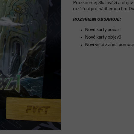
Prozkoumej Skalověží a objev 
rozšíření pro nádhernou hru Div
ROZŠÍŘENÍ OBSAHUJE:
Nové karty počasí
Nové karty objevů
Noví velcí zvířecí pomocn