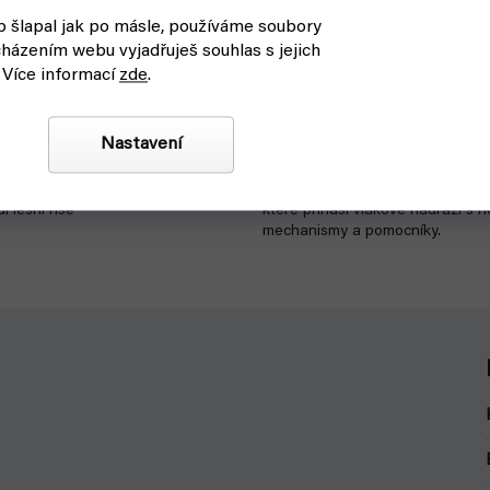
 šlapal jak po másle, používáme soubory
EXhry)
Divukraj: Nový Lístkovec (R
házením webu vyjadřuješ souhlas s jejich
 Více informací
zde
.
askladnění
čekáme na naskladnění
1 239 Kč
Detail
Nastavení
ádherně zpracovaná budovatelská
Divukraj: Nový Lístkovec je rozšíř
í lesní říše
které přináší vlakové nádraží s 
mechanismy a pomocníky.