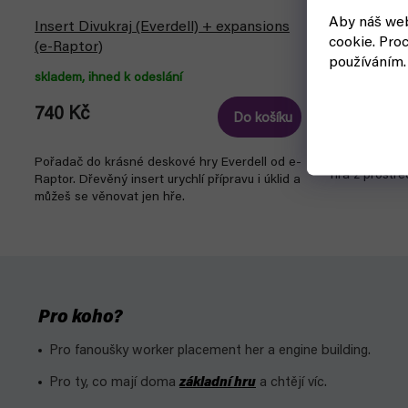
Aby náš web
Insert Divukraj (Everdell) + expansions
Divukraj (R
cookie.
Proc
(e-Raptor)
používáním.
skladem, ihned k odeslání
čekáme na n
1 489 Kč
740 Kč
Do košíku
Divukraj - n
Pořadač do krásné deskové hry Everdell od e-
hra z prostřed
Raptor. Dřevěný insert urychlí přípravu i úklid a
můžeš se věnovat jen hře.
Pro koho?
Pro fanoušky worker placement her a engine building.
Pro ty, co mají doma
základní hru
a chtějí víc.