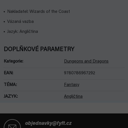
Nakladatel: Wizards of the Coast
Vázaná vazba
Jazyk: Angličtina
DOPLŇKOVÉ PARAMETRY
Kategorie
:
Dungeons and Dragons
EAN
:
9780786967292
TÉMA
:
Fantasy
JAZYK
:
Angličtina
Z
á
objednavky@fyft.cz