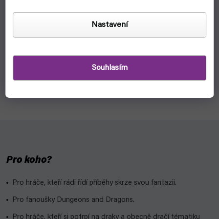
Set 7 RPG kostek: D4, D6, D8, D10, D12, D20, D10%
(Chessex)
Nastavení
skladem, ihned k odeslání
99 Kč
Detail
Souhlasím
Chessex sada RPG kostek od D4 až po D20 do různých her
na hrdiny typu Dračí Doupě nebo Dungeons & Dragons.
Pro koho?
Pro hráče, kteří rádi řídí příběhy skrze svou fantazii.
Pro fanoušky Dungeons and Dragons.
Pro hráče, kteří si potrpí na draky a obecně dračí tématiku