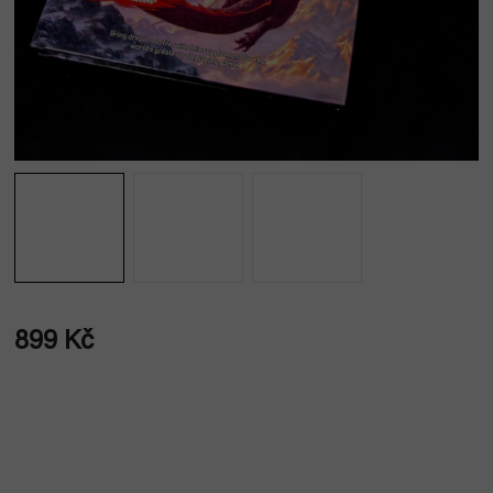
899 Kč
Měrná
cena: