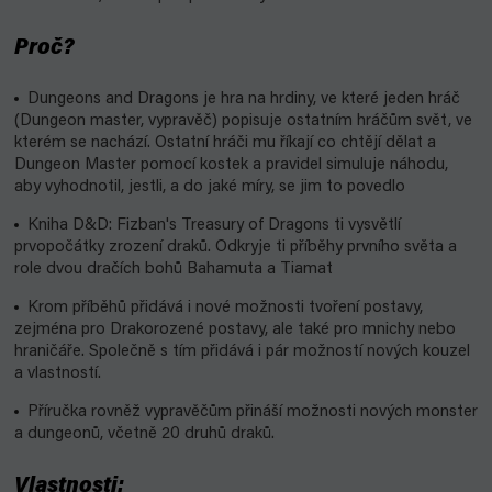
Proč?
Dungeons and Dragons je hra na hrdiny, ve které jeden hráč
(Dungeon master, vypravěč) popisuje ostatním hráčům svět, ve
kterém se nachází. Ostatní hráči mu říkají co chtějí dělat a
Dungeon Master pomocí kostek a pravidel simuluje náhodu,
aby vyhodnotil, jestli, a do jaké míry, se jim to povedlo
Kniha D&D: Fizban's Treasury of Dragons ti vysvětlí
prvopočátky zrození draků. Odkryje ti příběhy prvního světa a
role dvou dračích bohů Bahamuta a Tiamat
Krom příběhů přidává i nové možnosti tvoření postavy,
zejména pro Drakorozené postavy, ale také pro mnichy nebo
hraničáře. Společně s tím přidává i pár možností nových kouzel
a vlastností.
Příručka rovněž vypravěčům přináší možnosti nových monster
a dungeonů, včetně 20 druhů draků.
Vlastnosti: