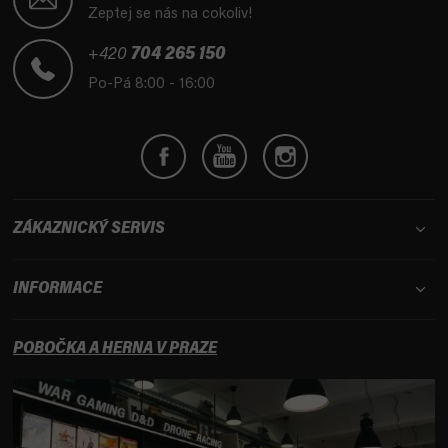
p
Zeptej se nás na cokoliv!
a
t
+420
704 265 150
í
Po-Pá 8:00 - 16:00
ZÁKAZNICKÝ SERVIS
INFORMACE
POBOČKA A HERNA V PRAZE