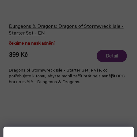
Dungeons & Dragons: Dragons of Stormwreck Isle -
Starter Set - EN
čekáme na naskladnění
399 Kč
Detail
Dragons of Stormwreck Isle - Starter Set je vše, co
potřebujete k tomu, abyste mohli začít hrát nejslavnější RPG
hru na světě - Dungeons & Dragons.