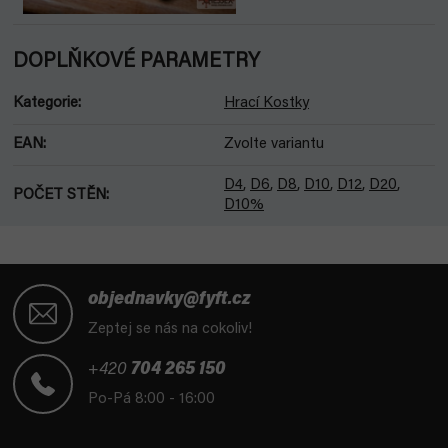
DOPLŇKOVÉ PARAMETRY
Kategorie
:
Hrací Kostky
EAN
:
Zvolte variantu
D4
,
D6
,
D8
,
D10
,
D12
,
D20
,
POČET STĚN
:
D10%
Z
á
objednavky@fyft.cz
p
Zeptej se nás na cokoliv!
a
t
+420
704 265 150
í
Po-Pá 8:00 - 16:00