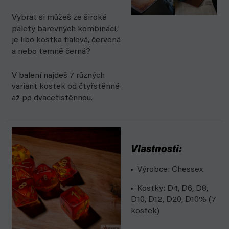
Vybrat si můžeš ze široké
palety barevných kombinací,
je libo kostka fialová, červená
a nebo temně černá?
V balení najdeš 7 různých
variant kostek od čtyřstěnné
až po
dvacetistěnnou.
Vlastnosti:
Výrobce: Chessex
Kostky: D4, D6, D8,
D10, D12, D20, D10% (7
kostek)