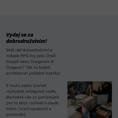
Vydej se za
dobrodružstvím!
Máš rád dobrodružství a
miluješ RPG hry jako Dračí
Doupě nebo Dungeons &
Dragons? Tak to budeš
potřebovat pořádné kostky!
S touto sadou kostek
rozhodně nešlápneš vedle,
dostaneš vše co potřebuješ
pro to abys rozhodl o osudu
tvém i tvých spojenců a
protivníků.