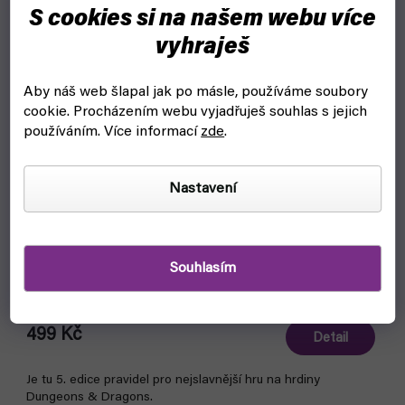
S cookies si na našem webu více
vyhraješ
Aby náš web šlapal jak po másle, používáme soubory
cookie.
Procházením webu vyjadřuješ souhlas s jejich
používáním. Více informací
zde
.
Nastavení
Dungeons & Dragons: Starter Set - EN
Souhlasím
čekáme na naskladnění
499 Kč
Detail
Je tu 5. edice pravidel pro nejslavnější hru na hrdiny
Dungeons & Dragons.