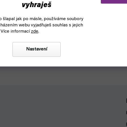
vyhraješ
ců - Vallejo 28900 Brush
Citadel Small Base Brush (št
ml)
 šlapal jak po másle, používáme soubory
askladnění
skladem, ihned k odeslání
házením webu vyjadřuješ souhlas s jejich
 Více informací
zde
.
169 Kč
Detail
Nastavení
Cleaner čistič štětců od barev na
Kvalitní štetec je tvým hlavním n
alina na čištění i těch nejlepších
barvení figurek . Typ: Base Vel.: 
ců.