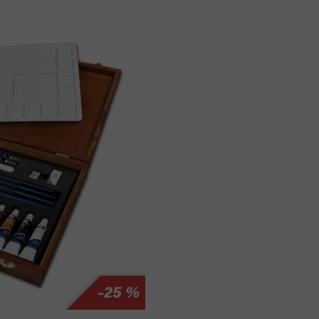
–25 %