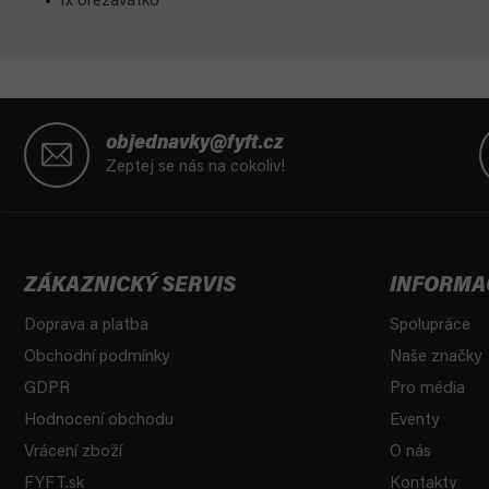
1x ořezávátko
Z
á
objednavky@fyft.cz
p
Zeptej se nás na cokoliv!
a
t
í
ZÁKAZNICKÝ SERVIS
INFORMA
Doprava a platba
Spolupráce
Obchodní podmínky
Naše značky
GDPR
Pro média
Hodnocení obchodu
Eventy
Vrácení zboží
O nás
FYFT.sk
Kontakty