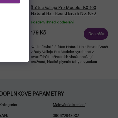
Štětec Vallejo Pro Modeler B01100
ětec)
Natural Hair Round Brush No. 10/0
skladem, ihned k odeslání
179 Kč
Do košíku
Do košíku
ástrojem k
Kvalitní kulaté štětce Natural Hair Round Brush
S
z řady Vallejo Pro Modeler vyrobené z
prvotřídních přírodních vlasů, nabízejí
pružnost, hladké plynulé tahy a vysokou
odolnost.
DOPLŇKOVÉ PARAMETRY
Kategorie
:
Malování a kreslení
EAN
:
090672943002