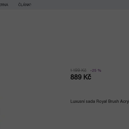
ERNA
ČLÁNKY
1 199 Kč
–25 %
889 Kč
Měrná
cena:
Luxusní sada Royal Brush Acryl