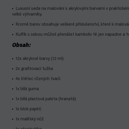
Luxusní sada na malování s akrylovými barvami v praktickém
velké výtvarníky.
Kromě barev obsahuje veškeré příslušenství, které k malová
Kufřík s sebou můžeš přenášet kamkoliv tě jen napadne a t
Obsah:
12x akrylové barvy (12 ml)
2x grafitovací tužka
4x štětec různých tvarů
1x bílá guma
1x bílá plastová paleta (hranatá)
1x blok papírů
1x malířský nůž