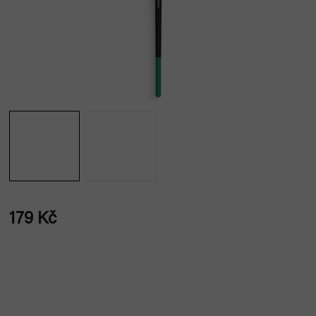
179 Kč
Měrná
cena: