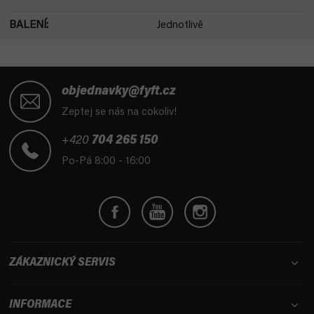
BALENÍ
:
Jednotlivě
Z
á
objednavky@fyft.cz
p
Zeptej se nás na cokoliv!
a
t
+420
704 265 150
í
Po-Pá 8:00 - 16:00
ZÁKAZNICKÝ SERVIS
INFORMACE