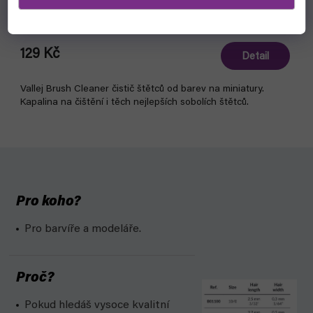
čekáme na naskladnění
129 Kč
Detail
Vallej Brush Cleaner čistič štětců od barev na miniatury.
Kapalina na čištění i těch nejlepších sobolích štětců.
Pro koho?
Pro barvíře a modeláře.
Proč?
Pokud hledáš vysoce kvalitní