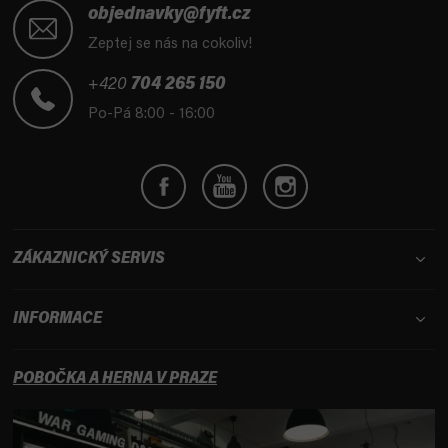
á
objednavky@fyft.cz
p
Zeptej se nás na cokoliv!
a
t
+420
704 265 150
í
Po-Pá 8:00 - 16:00
ZÁKAZNICKÝ SERVIS
INFORMACE
POBOČKA A HERNA V PRAZE