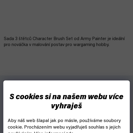
Sada 3 štětců Character Brush Set od Army Painter je ideální
pro nováčka v malování postav pro wargaming hobby.
Pro koho?
S cookies si na našem webu více
vyhraješ
Pro začínající barvíře a modeláře.
Proč?
Aby náš web šlapal jak po másle, používáme soubory
cookie.
Procházením webu vyjadřuješ souhlas s jejich
Sada štětců Character Brush Set obsahuje 3 vysoce kvalitní