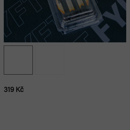
319 Kč
Měrná
cena: