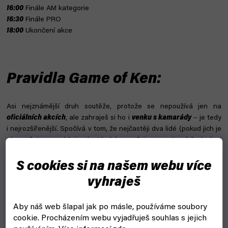
16:00
Finále AM kategorie
16:30
Finále PRO
18:00
Ukončení akce
Pravidla Game of Ken:
Asi nejznámější druh soutěže, protože se nepoužívá jen na
oficiálních akcích
, ale zahraješ si ho i
venku s kamarády
– je tedy
i nejrozšířenější. Spočívá v tom, že nejčastěji dva lidé (pokud jich je
víc, počet se redukuje do té doby, než jsou proti sobě dva) si
zadávají triky navzájem
. Hráč, který zadává, má na předvedení
jeden pokus. Hráč, který po něm opakuje, má pokusy dva. Jakmile
S cookies si na našem webu více
zadávající trik nezvládne, zadává protihráč. Jakmile opakující
vyhraješ
nezvládne trik na
dva pokusy
, má trestný bod – písmenko. Hra
končí, když má jeden z hráčů 3 písmenka: K, E i N. Hrát se dá ale i
Aby náš web šlapal jak po másle, používáme soubory
na více písmen (třeba K, E, N, D, A, M, A, nebo dokonce K, E, N, D,
cookie.
Procházením webu vyjadřuješ souhlas s jejich
A, M, A, K, E, N... délce slova se meze nekladou, to samé s počty