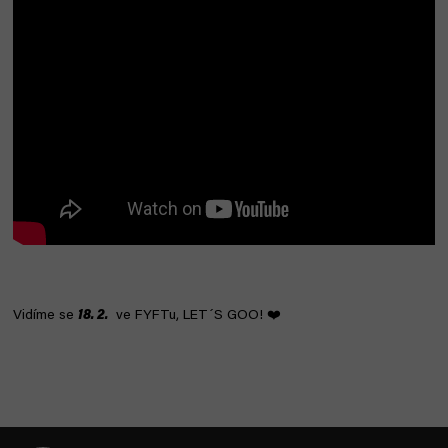
Vidíme se
18
. 2.
ve FYFTu, LET´S GOO! ❤️
Z