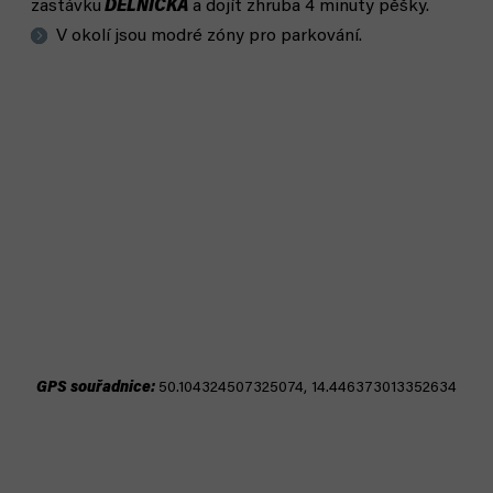
zastávku
DĚLNICKÁ
a dojít zhruba 4 minuty pěšky.
V okolí jsou modré zóny pro parkování.
GPS souřadnice:
50.104324507325074, 14.446373013352634