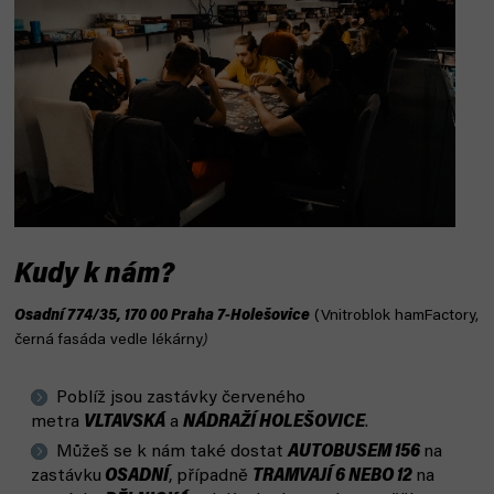
Kudy k nám?
Osadní 774/35, 170 00 Praha 7-Holešovice
(Vnitroblok hamFactory,
černá fasáda vedle lékárny
)
Poblíž jsou zastávky červeného
metra
VLTAVSKÁ
a
NÁDRAŽÍ HOLEŠOVICE
.
Můžeš se k nám také dostat
AUTOBUSEM 156
na
zastávku
OSADNÍ
, případně
TRAMVAJÍ 6 NEBO 12
na