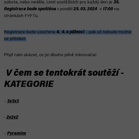
sobota, nebo neděle.
Limit soutěžících pro každý den je
35.
Registrace bude spuštěna
v pondělí
25
. 03. 2024
v
17:00
na
stránkách FYFTu.
Registrace bude uzavřena
4. 4. o půlnoci
- pak už nebude možné
se přihlásit.
Přijď nám ukázat, co jsi dlouho pilně trénoval/a!
V čem se tentokrát soutěží -
KATEGORIE
-
3x3x3
-
2x2x2
-
Pyraminx