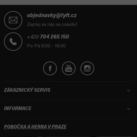
Z
á
objednavky@fyft.cz
p
Zeptej se nás na cokoliv!
a
t
+420
704 265 150
í
Po-Pá 8:00 - 16:00
ZÁKAZNICKÝ SERVIS
INFORMACE
POBOČKA A HERNA V PRAZE