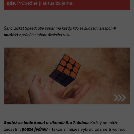
zde
.
Průběžně ji aktualizujeme.
Šanci získat Speedcube pohár má každý, kdo se zúčastní alespoň
4
soutěží
v průběhu tohoto školního roku.
S
outěž se bude konat o víkendu 6. a 7. dubna.
Každý se může
zúčastnit
pouze jednou
- takže si můžeš vybrat, zda se ti víc hodí