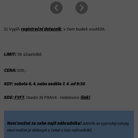
2) Vyplň
registrační dotazník
, v čem budeš soutěžit.
LIMIT:
35 účastníků
CENA:
200,-
KDY: sobota 6. 4. nebo neděle
7
.
4.
od 9:30
KDE:
FYFT
, Osadní 35 PRAHA - Holešovice
(
link)
Není možné za sebe najít náhradníka!
Jakmile se vyprodají vstupy,
není možné je dokoupit a čekat v listu náhradníků.