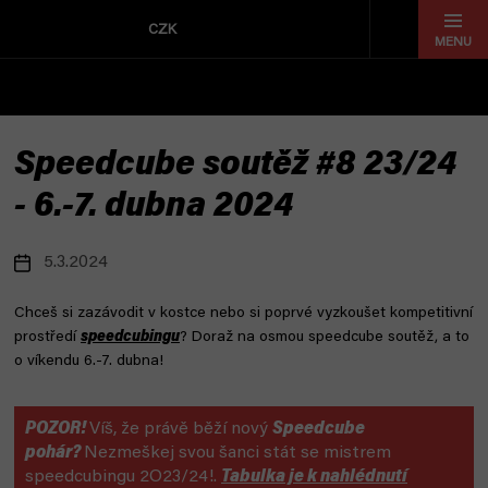
Přejít
na
CZK
obsah
Speedcube soutěž #8 23/24
- 6.-7. dubna 2024
5.3.2024
Chceš si zazávodit v kostce nebo si poprvé vyzkoušet kompetitivní
prostředí
speedcubingu
? Doraž na osmou speedcube soutěž, a to
o víkendu 6.-7. dubna!
POZOR!
Víš, že právě běží nový
Speedcube
pohár?
Nezmeškej svou šanci stát se mistrem
speedcubingu 2O23/24!.
Tabulka je k nahlédnutí