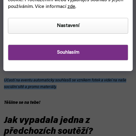
A co můžeš vyhrát?
používáním. Více informací
zde
.
1. místo
= 10FC
Nastavení
2. místo
= 7FC
3. místo
= 5FC
Souhlasím
Každý výherce samozřejmě dostane diplom!
Účastí na eventu automaticky souhlasíš se vznikem fotek a videí na naše
sociální sítě a promo materiály.
Těšíme se na tebe!
Jak vypadala jedna z
předchozích soutěží?