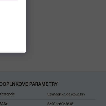
DOPLŇKOVÉ PARAMETRY
Kategorie
:
Strategické deskové hry
EAN
:
8590228053848