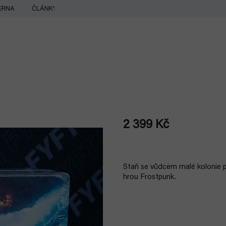
ERNA
ČLÁNKY
2 399 Kč
Měrná
cena:
Staň se vůdcem malé kolonie 
hrou Frostpunk.