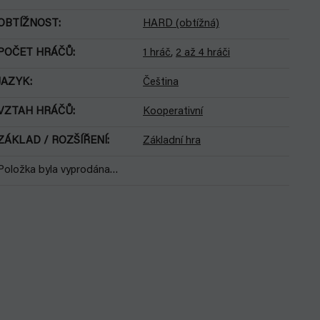
OBTÍŽNOST
:
HARD (obtížná)
POČET HRÁČŮ
:
1 hráč
,
2 až 4 hráči
JAZYK
:
Čeština
VZTAH HRÁČŮ
:
Kooperativní
ZÁKLAD / ROZŠÍŘENÍ
:
Základní hra
Položka byla vyprodána…