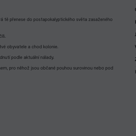
terá tě přenese do postapokalyptického světa zasaženého
íš.
 tvé obyvatele a chod kolonie.
utí podle aktuální nálady.
anem, pro něhož jsou občané pouhou surovinou nebo pod