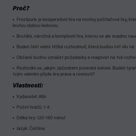
Proč?
Frostpunk je kooperativní hra na motivy počítačové hry, k
krutou dobou ledovou.
Brutální, náročná a komplexní hra, kterou se ale snadno nauč
Budeš činit velmi těžká rozhodnutí, která budou mít vliv na
Občané budou vznášet požadavky a reagovat na tvá rozhodn
Rozhodni se, jakým způsobem povedeš kolonii. Budeš tyr
tvým velením přijde éra práva a rovnosti?
Vlastnosti:
Vydavatel: Albi
Počet hráčů: 1-4
Délka hry: 120-150 minut
Jazyk: Čeština