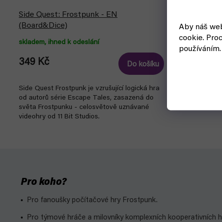
Side Quest: Frostpunk - EN
(Board&Dice)
Aby náš web
cookie.
Proc
skladem, ihned k odeslání
používáním.
349 Kč
Do košíku
Side Quest Frostpunk je vzrušující logická hra
od autorů série Escape Tales, zasazená do
světa Frostpunku - celosvětově uznávané
videohry od 11 Bit Studios.
Pro koho?
Pro fanoušky počítačové hry Frostpunk.
Pro týmové hráče a milovníky komplexních kooperativních h