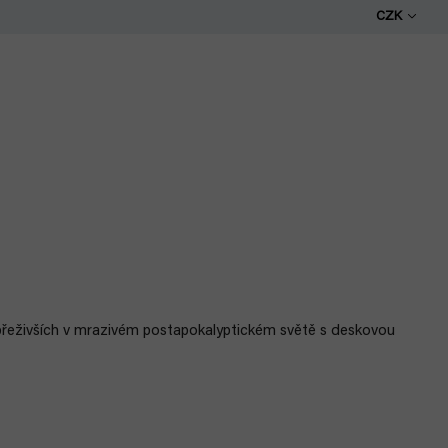
CZK
přeživších v mrazivém postapokalyptickém světě s deskovou