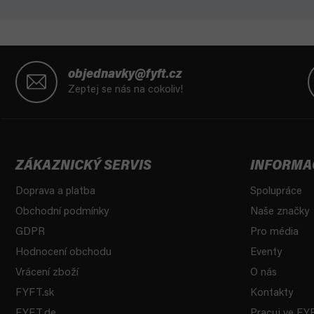
Z
á
objednavky@fyft.cz
p
Zeptej se nás na cokoliv!
a
t
í
ZÁKAZNICKÝ SERVIS
INFORMA
Doprava a platba
Spolupráce
Obchodní podmínky
Naše značky
GDPR
Pro média
Hodnocení obchodu
Eventy
Vrácení zboží
O nás
FYFT.sk
Kontakty
FYFT.de
Pracuj ve FY