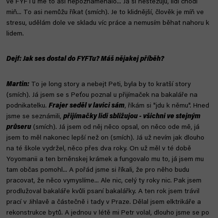
ve FYFTu mě to asi nepoznamenalo... Já si nestěžuju, lidí chodí
miň... To asi nemůžu říkat (smích). Je to klidnější, člověk je míň ve
stresu, udělám dole ve skladu víc práce a nemusím běhat nahoru k
lidem.
Dejf: Jak ses dostal do FYFTu? Máš nějakej příběh?
Martin:
To je long story a nebejt Peti, byla by to kratší story
(smích). Já jsem se s Peťou poznal u přijímaček na bakaláře na
podnikatelku.
Frajer seděl v lavici sám
, říkám si "jdu k němu". Hned
jsme se seznámili,
přijímačky lidi sbližujou - všichni ve stejným
průseru
(smích). Já jsem od něj něco opsal, on něco ode mě, já
jsem to měl nakonec lepší než on (smích). Já už nevím jak dlouho
na té škole vydržel, něco přes dva roky. On už měl v té době
Yoyomanii a ten brněnskej krámek a fungovalo mu to, já jsem mu
tam občas pomohl... A pořád jsme si říkali, že pro něho budu
pracovat, že něco vymyslíme... Ale nic, celý ty roky nic. Pak jsem
prodlužoval bakaláře kvůli psaní bakalářky. A ten rok jsem trávil
prací v Jihlavě a částečně i tady v Praze. Dělal jsem elktrikáře a
rekonstrukce bytů. A jednou v létě mi Petr volal, dlouho jsme se po