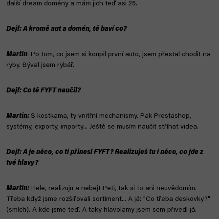
další dream domény a mám jich teď asi 25.
Dejf: A kromě aut a domén, tě baví co?
Martin
: Po tom, co jsem si koupil první auto, jsem přestal chodit na
ryby. Býval jsem rybář.
Dejf: Co tě FYFT naučil?
Martin:
S kostkama, ty vnitřní mechanismy. Pak Prestashop,
systémy, exporty, importy... Ještě se musím naučit stříhat videa.
Dejf: A je něco, co ti přinesl FYFT? Realizuješ tu i něco, co jde z
tvé hlavy?
Martin:
Hele, realizuju a nebejt Peti, tak si to ani neuvědomím.
Třeba když jsme rozšiřovali sortiment... A já: "Co třeba deskovky?"
(smích). A kde jsme teď. A taky hlavolamy jsem sem přivedl já.