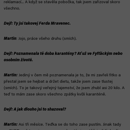
reklamací... A když se stavěla pobočka, tak jsem zařizoval skoro
všechno.
Dejf: Ty jsi takovej Ferda Mravenec.
Martin
: Jojo, práce všeho druhu (smích).
Dejf: Poznamenala tě doba karantény? Ať už ve Fyfťáckým nebo
osobním životě.
Martin:
Jediný v čem mě poznamenala je to, že mi zavřeli fitko a
přestal jsem se hejbat a držet dietu, takže jsem zase tlustej
(smích). To je takový veřejný tajemství, že jsem zhubl asi 20 kilo. A
teď to mám zase skoro všechno zpátky kvůli karanténě.
Dejf: A jak dlouho jsi to shazoval?
Martin:
Asi tři měsíce. Teďka se do toho zase pustím. Jinak tady