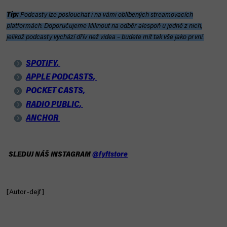
Tip:
Podcasty lze poslouchat i na vámi oblíbených streamovacích
platformách. Doporučujeme kliknout na odběr alespoň u jedné z nich,
jelikož podcasty vychází dřív než videa – budete mít tak vše jako první.
SPOTIFY
,
APPLE PODCASTS
,
POCKET
CASTS
,
RADIO PUBLIC
,
ANCHOR
SLEDUJ NÁŠ INSTAGRAM
@fyftstore
[Autor-dejf]