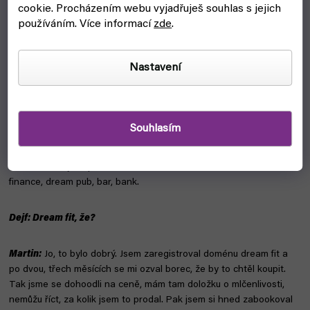
rozvoj, motivace, inspirace. Myslím, že už na střední jsem ho četl,
cookie.
Procházením webu vyjadřuješ souhlas s jejich
když jsem byl na vejšce, tak přestali vydávat články. Tehdy jsem
používáním. Více informací
zde
.
napsal majiteli takovej hezkej e-mail, kde jsem napsal, že bych se
o to rád postaral a on jako že jo. Úplně mi to spadlo do klína.
Dostal jsem přístupy, začal psát články, oživili jsme to a
Nastavení
návštěvnost se nám vyhoupla z 3 tisíc za měsíc na 30 tisíc. V tom
jsem teda dělal dlouho. Pak jsem to odkoupil, majitel už s tím
nechtěl mít nic společnýho. Pak přišel FYFT a odsunul Dream life
na druhou kolej, ale pořád to funguje, pořád vychází minimálně
Souhlasím
jeden článek týdně. Doufám, že až předám nějakou práci tady ve
FYFTu na někoho jinýho, zase se k tomu vrátím. Mimo to mám
zabookovanejch spoustu domén na dream. Dream invest, dream
finance, dream pub, bar, bank.
Dejf: Dream fit, že?
Martin:
Jo, to bylo dobrý. Jsem zaregistroval doménu dream fit a
po dvou, třech měsících se mi ozval borec, že by to chtěl koupit.
Tak jsme se dohoodli na ceně, mám tam doložku o mlčenlivosti,
nemůžu říct, za kolik jsem to prodal. Pak jsem si hned zabookoval