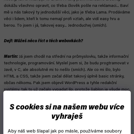
dokážu všechno opravit, co třeba člověk pošle na reklamaci... Baví
mě u nás takový ty jednodušší věci, jako je třeba Lama. Prodáváme
věci i lidem, kteří k tomu nemají profi vztah, ale vidí easy hru a
berou. To jsem i já, takovej easy... Jednoduchej (smích).
Dejf: Můžeš něco říct o těch webovkách?
Martin:
Já jsem chodil na střední na průmyslovku, takže informační
technologie, programování. Myslel jsem si, že budu progtramovat v
Javě, v C, ale absolutně mi to nešlo (smích). Ale co mi šlo, bylo
HTML a CSS, takže jsem začal dělat takový úplně basic stránky,
občas někomu. Pak jsem objevil WordPress a tyhle redakční
systémy, tak to už začalo vypadat líp, protože šablon je všude moc.
Takže tohle jsem chvilku dělal, ale vždycky jen bokem, ne na full.
S cookies si na našem webu více
Dejf: A pak jsi začal zakládat ty dream...
vyhraješ
Martin:
No jo, dreamlife.cz, to je moje hlavní kapitola - osobní
Aby náš web šlapal jak po másle, používáme soubory