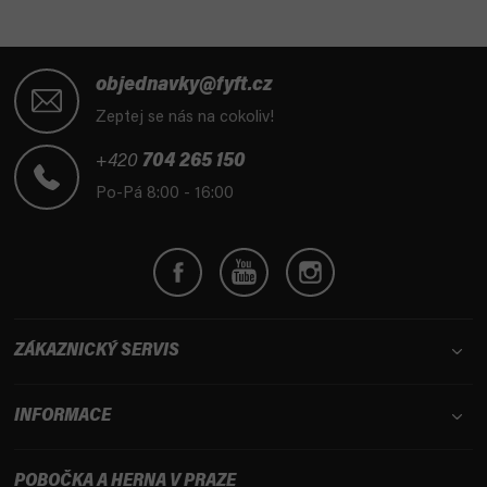
Z
á
objednavky@fyft.cz
p
Zeptej se nás na cokoliv!
a
t
+420
704 265 150
í
Po-Pá 8:00 - 16:00
ZÁKAZNICKÝ SERVIS
INFORMACE
POBOČKA A HERNA V PRAZE