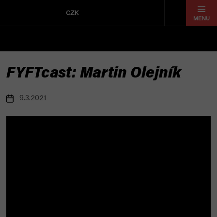
Přejít
na
CZK
obsah
FYFTcast: Martin Olejník
9.3.2021