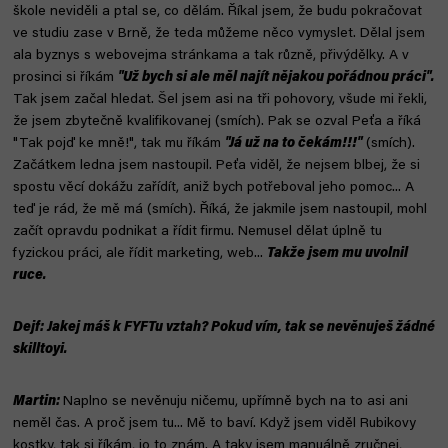
škole neviděli a ptal se, co dělám. Říkal jsem, že budu pokračovat
ve studiu zase v Brně, že teda můžeme něco vymyslet. Dělal jsem
ala byznys s webovejma stránkama a tak různě, přivýdělky. A v
prosinci si říkám
"Už bych si ale měl najít nějakou pořádnou práci".
Tak jsem začal hledat. Šel jsem asi na tři pohovory, všude mi řekli,
že jsem zbytečně kvalifikovanej (smích). Pak se ozval Peťa a říká
"Tak pojď ke mně!", tak mu říkám
"Já už na to čekám!!!"
(smích).
Začátkem ledna jsem nastoupil. Peťa viděl, že nejsem blbej, že si
spostu věcí dokážu zařídít, aniž bych potřeboval jeho pomoc... A
teď je rád, že mě má (smích). Říká, že jakmile jsem nastoupil, mohl
začít opravdu podnikat a řídit firmu. Nemusel dělat úplně tu
fyzickou práci, ale řídit marketing, web...
Takže jsem mu uvolnil
ruce.
Dejf: Jakej máš k FYFTu vztah? Pokud vím, tak se nevěnuješ žádné
skilltoyi.
Martin:
Naplno se nevěnuju ničemu, upřímně bych na to asi ani
neměl čas. A proč jsem tu... Mě to baví. Když jsem viděl Rubikovy
kostky, tak si říkám, jo to znám. A taky jsem manuálně zručnej,