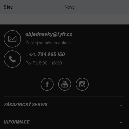
Stav
:
Nový
Z
á
objednavky@fyft.cz
p
Zeptej se nás na cokoliv!
a
t
+420
704 265 150
í
Po-Pá 8:00 - 16:00
ZÁKAZNICKÝ SERVIS
INFORMACE