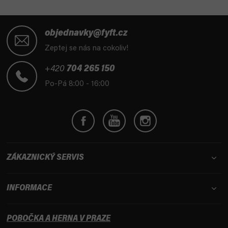
Z
á
objednavky@fyft.cz
p
Zeptej se nás na cokoliv!
a
t
+420
704 265 150
í
Po-Pá 8:00 - 16:00
ZÁKAZNICKÝ SERVIS
INFORMACE
POBOČKA A HERNA V PRAZE