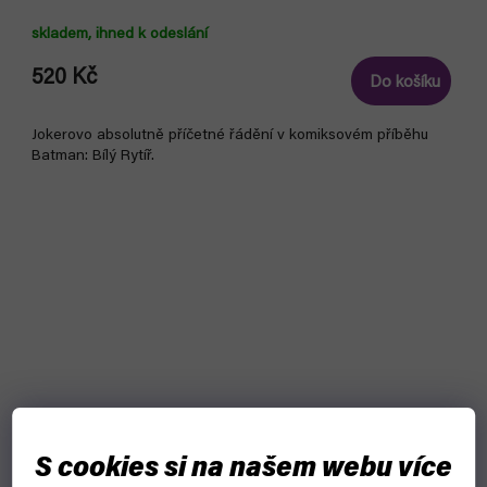
skladem, ihned k odeslání
520 Kč
Do košíku
Jokerovo absolutně příčetné řádění v komiksovém příběhu
Batman: Bílý Rytíř.
S cookies si na našem webu více