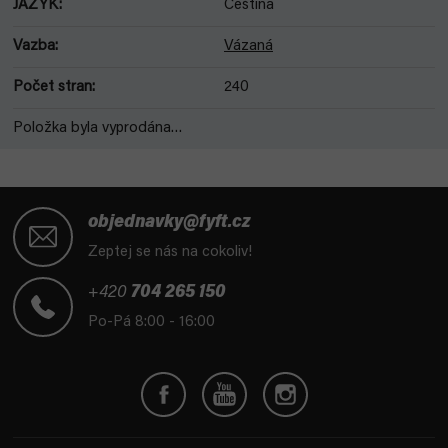
JAZYK
:
Čeština
Vazba
:
Vázaná
Počet stran
:
240
Položka byla vyprodána…
Z
á
objednavky@fyft.cz
p
Zeptej se nás na cokoliv!
a
t
+420
704 265 150
í
Po-Pá 8:00 - 16:00