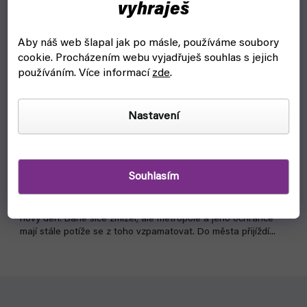
vyhraješ
Aby náš web šlapal jak po másle, používáme soubory
cookie.
Procházením webu vyjadřuješ souhlas s jejich
používáním. Více informací
zde
.
Batman 01: Jejich temné plány (Crew)
Nastavení
skladem, ihned k odeslání
239 Kč
Do košíku
Souhlasím
Kdo má plán na zničení Temného rytíře? V Gothamu nadešel
nový den. Bane sice zmizel, ale metropole a jeho ochránce
mají stále potíže se z toho vzpamatovat. Do města přijíždí...