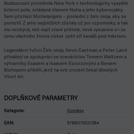
Budoucnost proměnila New York v technologicky vyspělé
bitevní pole, ovládané klanem Noha a jeho kybervojáky.
Sem přichází Michelangelo – poslední z želv ninja, aby se
pomstil. Z jeho nejbližších zůstaly už jen vzpomínky, a tak
mu nezbývá, než najít staré přátele, nové spojence a i za
cenu vlastního života získat zpět síť kanálů pod městem.
Legendární tvůrci Želv ninja, Kevin Eastman a Peter Laird
přinášejí ve spolupráci se scenáristou Tomem Waltzem a
výtvarníky Esauem a Isaacem Escorzovými a Benem
Bishopem příběh, jenž na své zrození čekal dlouhých
třicet let.
DOPLŇKOVÉ PARAMETRY
Kategorie
:
Komiksy
EAN
:
9788076521384