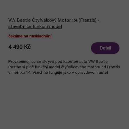
VW Beetle Čtyřválcový Motor 1:4 (Franzis) -
stavebnice funkční model
čekáme na naskladnění
4 490 Kč
Detail
Prozkoumej, co se skrývá pod kapotou auta VW Beetle.
Postav si plně funkční model čtyřválcového motoru od Franzis
v měřítku 1:4. Všechno funguje jako v opravdovém autě!