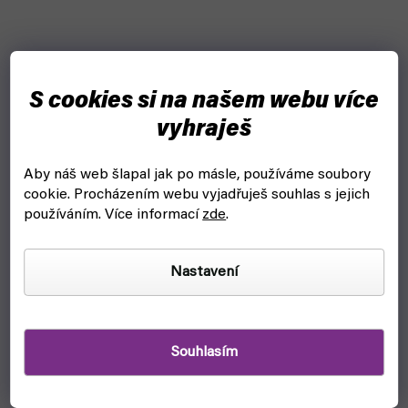
S cookies si na našem webu více
vyhraješ
Aby náš web šlapal jak po másle, používáme soubory
cookie.
Procházením webu vyjadřuješ souhlas s jejich
používáním. Více informací
zde
.
V8 motor Engine kit 1:3 (Franzis) - stavebnice funkční
model
Nastavení
čekáme na naskladnění
2 990 Kč
Detail
Souhlasím
Objevte, co se skrývá pod kapotou mnoha sportovních vozů
se stavebnicí Franzis V8 motor Engine kit 1:3