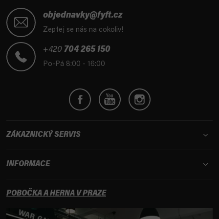
Z
á
objednavky@fyft.cz
p
Zeptej se nás na cokoliv!
a
t
+420
704 265 150
í
Po-Pá 8:00 - 16:00
ZÁKAZNICKÝ SERVIS
INFORMACE
POBOČKA A HERNA V PRAZE