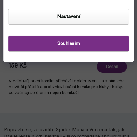
Nastavení
MPK 2: Spider-Man - Velká moc, velká odpovědnost
Souhlasím
(CREW)
čekáme na naskladnění
159 Kč
Detail
V edici Můj první komiks přichází i Spider-Man… a s ním jeho
největší přátelé a protivníci. Ideální komiks pro kluky i holky,
co začínají se čtením nejen komiksů!
Připravte se, že uvidíte Spider-Mana a Venoma tak, jak
jste je ještě nikdy neviděli – jako rozhádané spolubydlící!