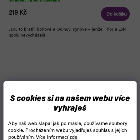
skladem, ihned k odeslání
219 Kč
Do košíku
Jsou to bratři, bohové a Odinovi synové – jenže Thor a Loki
spolu nevycházejí!
S cookies si na našem webu více
vyhraješ
Aby náš web šlapal jak po másle, používáme soubory
cookie.
Procházením webu vyjadřuješ souhlas s jejich
používáním. Více informací
zde
.