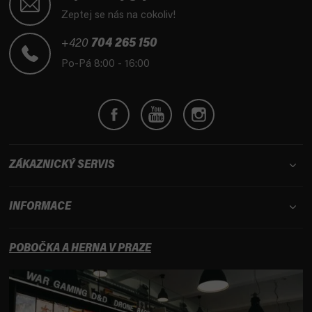
p
Zeptej se nás na cokoliv!
a
t
+420
704 265 150
í
Po-Pá 8:00 - 16:00
ZÁKAZNICKÝ SERVIS
INFORMACE
POBOČKA A HERNA V PRAZE