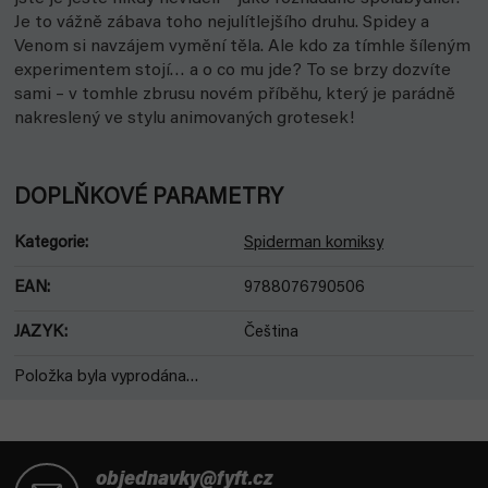
Je to vážně zábava toho nejulítlejšího druhu. Spidey a
Venom si navzájem vymění těla. Ale kdo za tímhle šíleným
experimentem stojí… a o co mu jde? To se brzy dozvíte
sami – v tomhle zbrusu novém příběhu, který je parádně
nakreslený ve stylu animovaných grotesek!
DOPLŇKOVÉ PARAMETRY
Kategorie
:
Spiderman komiksy
EAN
:
9788076790506
JAZYK
:
Čeština
Položka byla vyprodána…
Z
á
objednavky@fyft.cz