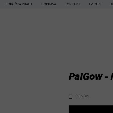
Přejít
POBOČKA PRAHA
DOPRAVA
KONTAKT
EVENTY
H
na
obsah
PaiGow – 
9.3.2021