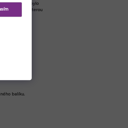
ít. Ideální by bylo
asím
a pár minut, na kterou
 Boostery
eviděl.
dného balíku.