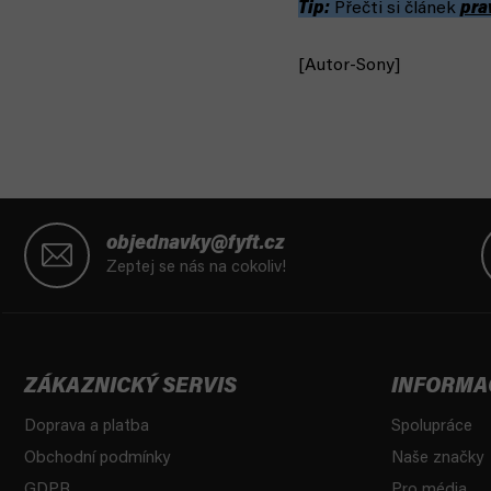
Tip:
Přečti si článek
pra
[Autor-Sony]
Z
á
objednavky@fyft.cz
p
Zeptej se nás na cokoliv!
a
t
í
ZÁKAZNICKÝ SERVIS
INFORMA
Doprava a platba
Spolupráce
Obchodní podmínky
Naše značky
GDPR
Pro média