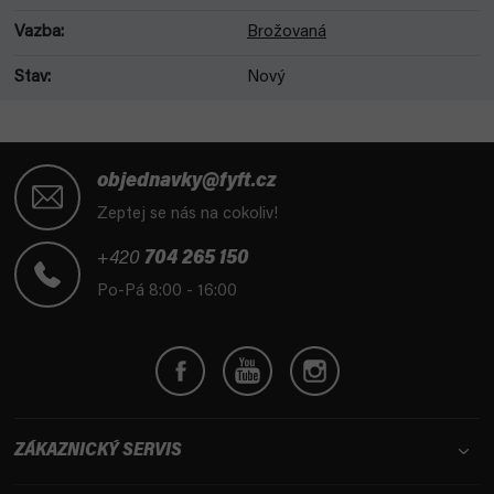
Vazba
:
Brožovaná
Stav
:
Nový
Z
á
objednavky@fyft.cz
p
Zeptej se nás na cokoliv!
a
t
+420
704 265 150
í
Po-Pá 8:00 - 16:00
ZÁKAZNICKÝ SERVIS