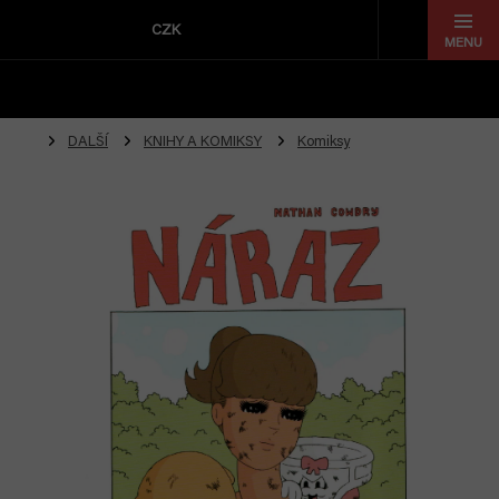
Přejít
na
CZK
obsah
DALŠÍ
KNIHY A KOMIKSY
Komiksy