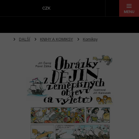
Přejít
na
CZK
obsah
DALŠÍ
KNIHY A KOMIKSY
Komiksy