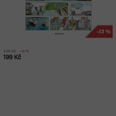
–13 %
229 Kč
–13 %
199 Kč
Měrná
cena: