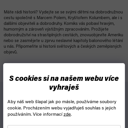
Máte rádi historii? Vydejte se se svými dětmi na dobrodružnou
cestu společně s Marcem Polem, Kryštofem Kolumbem, ale i s
dalšími objeviteli a dobrodruhy. Komiks vás pobaví hravým,
humorným a zároveň výstižným zpracováním. Prožijete
dobrodružství na strastiplných cestách, znovuobjevíte Ameriku
nebo se zasmějete u zprvu neslavné kapitoly balonového létání
u nás. Připomeňte si historii světových a českých zeměpisných
objevů.
S cookies si na našem webu více
vyhraješ
Máte rádi historii? Vydejte se se svými dětmi na
Aby náš web šlapal jak po másle, používáme soubory
dobrodružnou cestu společně s Marcem Polem,
cookie.
Procházením webu vyjadřuješ souhlas s jejich
Kryštofem Kolumbem, ale i s dalšími objeviteli a
používáním. Více informací
zde
.
dobrodruhy. Komiks vás pobaví hravým, humorným a
zároveň výstižným zpracováním. Prožijete dobrodružství