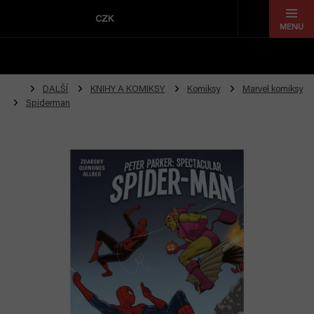
Přejít
na
CZK
obsah
DALŠÍ
KNIHY A KOMIKSY
Komiksy
Marvel komiksy
Spiderman