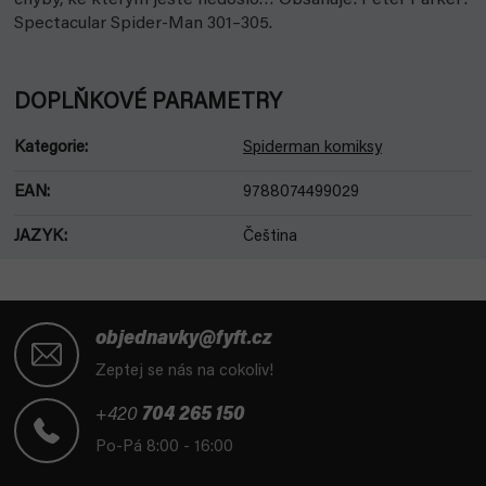
chyby, ke kterým ještě nedošlo… Obsahuje: Peter Parker:
Spectacular Spider-Man 301–305.
DOPLŇKOVÉ PARAMETRY
Kategorie
:
Spiderman komiksy
EAN
:
9788074499029
JAZYK
:
Čeština
Z
á
objednavky@fyft.cz
p
Zeptej se nás na cokoliv!
a
t
+420
704 265 150
í
Po-Pá 8:00 - 16:00