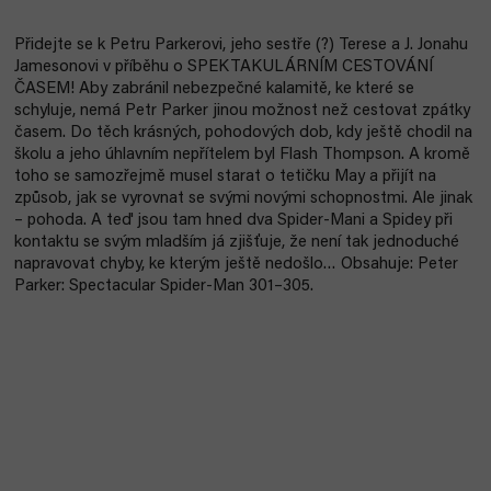
Přidejte se k Petru Parkerovi, jeho sestře (?) Terese a J. Jonahu
Jamesonovi v příběhu o SPEKTAKULÁRNÍM CESTOVÁNÍ
ČASEM! Aby zabránil nebezpečné kalamitě, ke které se
schyluje, nemá Petr Parker jinou možnost než cestovat zpátky
časem. Do těch krásných, pohodových dob, kdy ještě chodil na
školu a jeho úhlavním nepřítelem byl Flash Thompson. A kromě
toho se samozřejmě musel starat o tetičku May a přijít na
způsob, jak se vyrovnat se svými novými schopnostmi. Ale jinak
– pohoda. A teď jsou tam hned dva Spider-Mani a Spidey při
kontaktu se svým mladším já zjišťuje, že není tak jednoduché
napravovat chyby, ke kterým ještě nedošlo… Obsahuje: Peter
Parker: Spectacular Spider-Man 301–305.