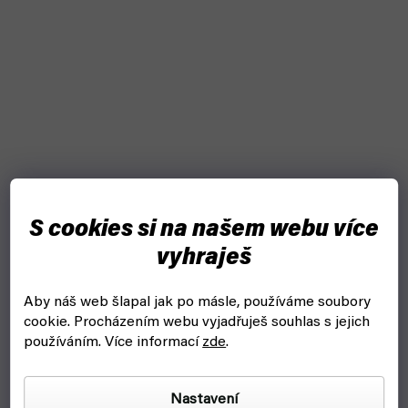
S cookies si na našem webu více
vyhraješ
Aby náš web šlapal jak po másle, používáme soubory
Peter Parker Spectacular Spider-Man 4: Návrat domů
cookie.
Procházením webu vyjadřuješ souhlas s jejich
(Crew)
používáním. Více informací
zde
.
skladem, ihned k odeslání
Nastavení
299 Kč
Do košíku