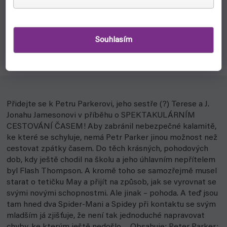
Svět bez SPIDER-MANA! Petr Parker a jeho přátelé
odcestovali do paralelní časové linie, kterou řídí Norman
Souhlasím
Osborn coby svrchovaný vládce!
Přidejte se k Petru Parkerovi, jeho sestře (?) Terese a J.
Jonahu Jamesonovi v příběhu o SPEKTAKULÁRNÍM
CESTOVÁNÍ ČASEM! Aby zabránil nebezpečné kalamitě,
ke které se schyluje, nemá Petr Parker jinou možnost než
cestovat zpátky časem. Do těch krásných, pohodových
dob, kdy ještě chodil na školu a jeho úhlavním nepřítelem
byl Flash Thompson. A kromě toho se samozřejmě musel
starat o tetičku May a přijít na způsob, jak se vyrovnat se
svými novými schopnostmi. Ale jinak – pohoda. A teď jsou
tam hned dva Spider-Mani a Spidey při kontaktu se svým
mladším já zjišťuje, že není tak jednoduché napravovat