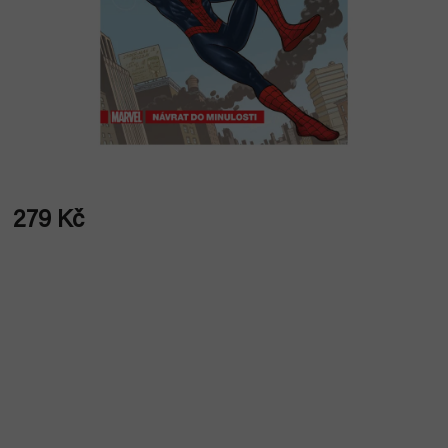
279 Kč
Měrná
cena: