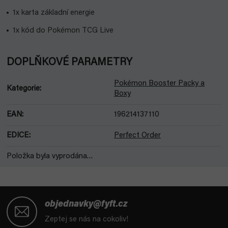
1x karta základní energie
1x kód do Pokémon TCG Live
DOPLŇKOVÉ PARAMETRY
Pokémon Booster Packy a
Kategorie
:
Boxy
EAN
:
196214137110
EDICE
:
Perfect Order
Položka byla vyprodána…
Z
á
objednavky@fyft.cz
p
Zeptej se nás na cokoliv!