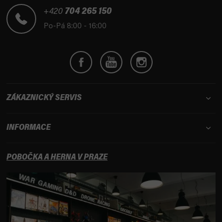
a
t
+420
704 265 150
í
Po-Pá 8:00 - 16:00
ZÁKAZNICKÝ SERVIS
INFORMACE
POBOČKA A HERNA V PRAZE