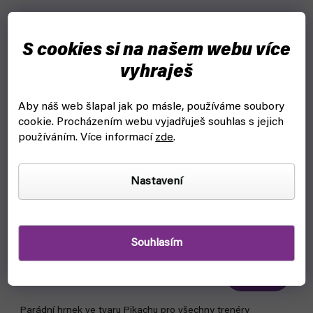
S cookies si na našem webu více
vyhraješ
Aby náš web šlapal jak po másle, používáme soubory
cookie.
Procházením webu vyjadřuješ souhlas s jejich
používáním. Více informací
zde
.
Nastavení
Hrnek Pokémon - Pikachu 500ml (Stor)
Souhlasím
skladem, ihned k odeslání
499 Kč
Do košíku
Parádní hrnek ve tvaru Pikachu pro všechny trenéry