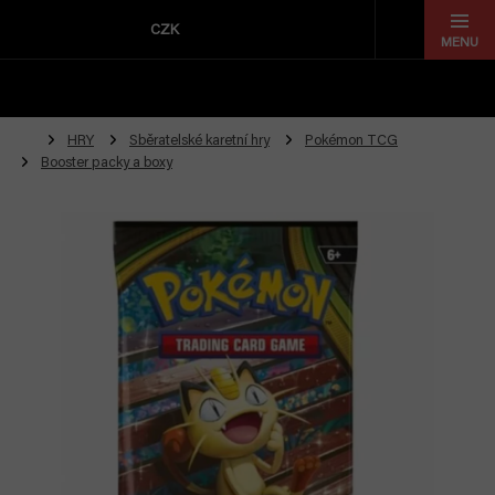
Přejít
na
CZK
obsah
HRY
Sběratelské karetní hry
Pokémon TCG
Booster packy a boxy