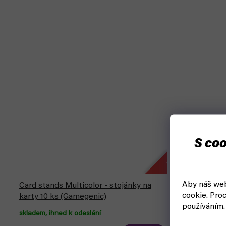
Akce
S coo
–
1
Aby náš web
0
Card stands Multicolor - stojánky na
cookie.
Proc
karty 10 ks (Gamegenic)
%
používáním.
skladem, ihned k odeslání