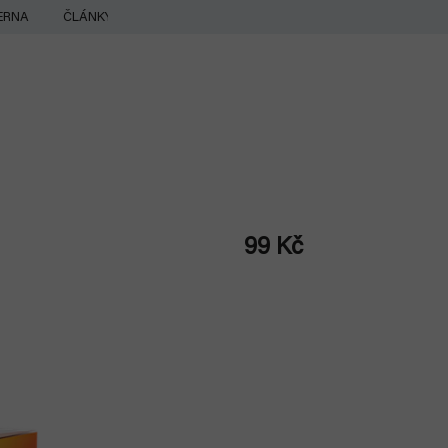
ERNA
ČLÁNKY
99 Kč
Měrná
cena: