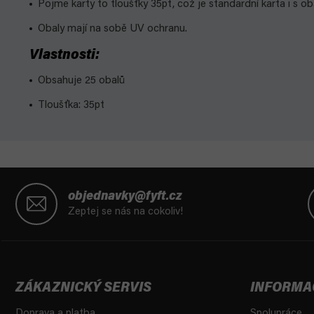
Pojme karty to tloušťky 35pt, což je standardní karta i s o
Obaly mají na sobě UV ochranu.
Vlastnosti:
Obsahuje 25 obalů
Tloušťka: 35pt
Z
á
objednavky@fyft.cz
p
Zeptej se nás na cokoliv!
a
t
í
ZÁKAZNICKÝ SERVIS
INFORMA
Doprava a platba
Spolupráce