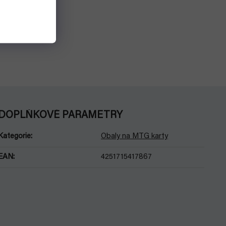
DOPLŇKOVÉ PARAMETRY
Kategorie
:
Obaly na MTG karty
EAN
:
4251715417867