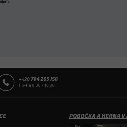
balem.
+420
704 265 150
Po-Pá 8:00 - 16:00
CE
POBOČKA A HERNA V