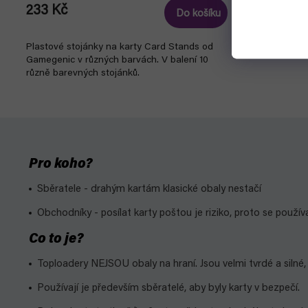
233 Kč
Do košíku
Plastové stojánky na karty Card Stands od
Gamegenic v různých barvách. V balení 10
různě barevných stojánků.
Pro koho?
Sběratele - drahým kartám klasické obaly nestačí
Obchodníky - posílat karty poštou je riziko, proto se používa
Co to je?
Toploadery NEJSOU obaly na hraní. Jsou velmi tvrdé a silné, 
Používají je především sběratelé, aby byly karty v bezpečí.