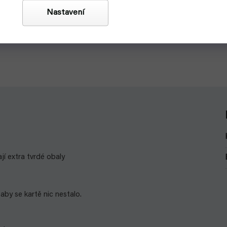
Nastavení
jí extra tvrdé obaly
aby se kartě nic nestalo.