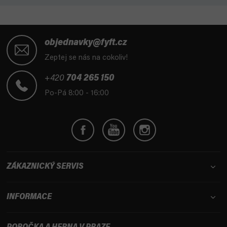
Z
á
objednavky@fyft.cz
p
Zeptej se nás na cokoliv!
a
t
+420
704 265 150
í
Po-Pá 8:00 - 16:00
ZÁKAZNICKÝ SERVIS
INFORMACE