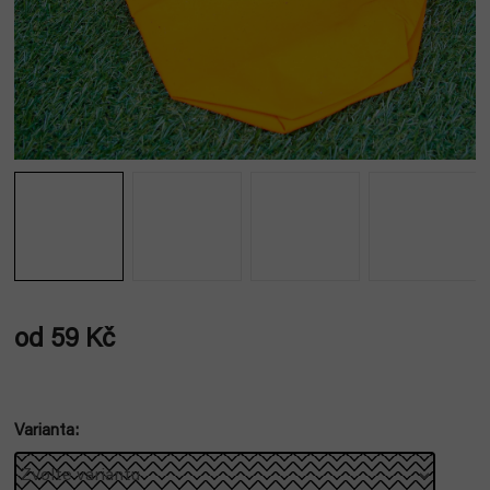
od
59 Kč
Měrná
cena:
Varianta