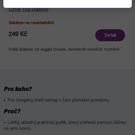
Little Top Diabolo
čekáme na naskladnění
249 Kč
Detail
Další diabolo od Juggle Dream, tentokrát menších rozměrů.
Pro koho?
Pro žongléry, kteří nemají v čem přenášet pomůcky
Proč?
Lehký, skladný praktický pytlík, který utáhneš pomocí šňůrky
na jeho konci.