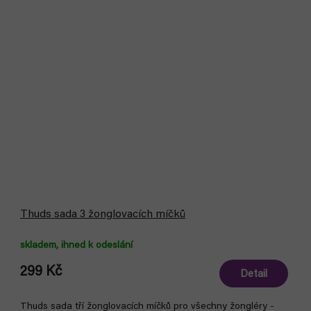
Thuds sada 3 žonglovacích míčků
skladem, ihned k odeslání
299 Kč
Detail
Thuds sada tří žonglovacích míčků pro všechny žongléry -