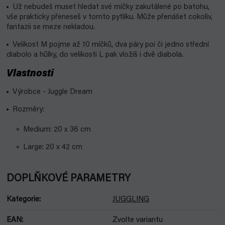
Už nebudeš muset hledat své míčky zakutálené po batohu,
vše prakticky přeneseš v tomto pytlíku. Může přenášet cokoliv,
fantazii se meze nekladou.
Velikost M pojme až 10 míčků, dva páry poi či jedno střední
diabolo a hůlky, do velikosti L pak vložíš i dvě diabola.
Vlastnosti
Výrobce - Juggle Dream
Rozměry:
Medium: 20 x 36 cm
Large: 20 x 42 cm
DOPLŇKOVÉ PARAMETRY
Kategorie
:
JUGGLING
EAN
:
Zvolte variantu