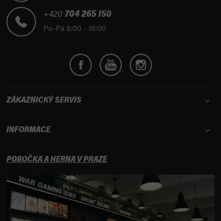
a
t
+420
704 265 150
í
Po-Pá 8:00 - 16:00
ZÁKAZNICKÝ SERVIS
INFORMACE
POBOČKA A HERNA V PRAZE