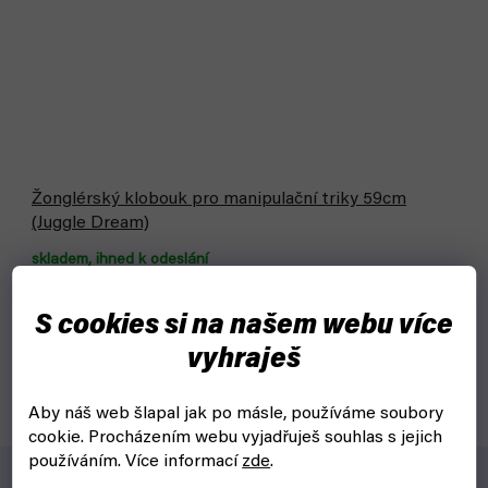
Žonglérský klobouk pro manipulační triky 59cm
(Juggle Dream)
skladem, ihned k odeslání
849 Kč
Detail
S cookies si na našem webu více
vyhraješ
Žonglérský klobouk ve střední velikosti určený i pro
manipulaci a triky
Aby náš web šlapal jak po másle, používáme soubory
cookie.
Procházením webu vyjadřuješ souhlas s jejich
používáním. Více informací
zde
.