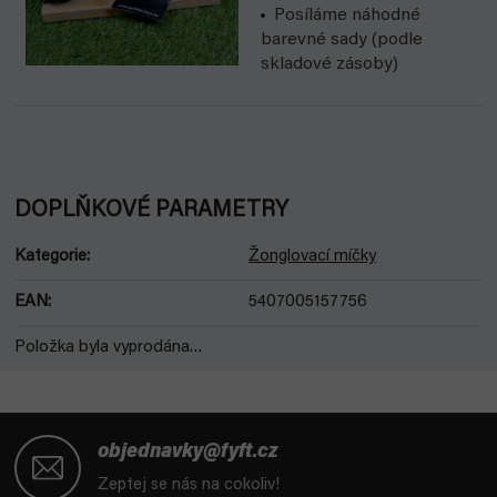
Posíláme náhodné
barevné sady (podle
skladové zásoby)
DOPLŇKOVÉ PARAMETRY
Kategorie
:
Žonglovací míčky
EAN
:
5407005157756
Položka byla vyprodána…
Z
á
objednavky@fyft.cz
p
Zeptej se nás na cokoliv!