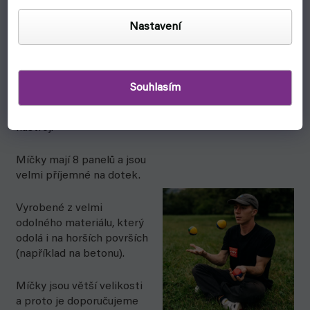
Začni žonglovat
Nastavení
ještě dnes!
Barevné žonglovací míčky,
vhodné pro záčátečníky s
Souhlasím
žonglováním a POIkaře,
kteří hledají výplň svého
nástroj.
Míčky mají 8 panelů a jsou
velmi příjemné na dotek.
Vyrobené z velmi
odolného materiálu, který
odolá i na horších površích
(například na betonu).
Míčky jsou větší velikosti
a proto je doporučujeme