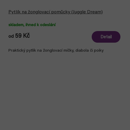
Pytlík na žonglovací pomůcky (Juggle Dream)
skladem, ihned k odeslání
59 Kč
od
Detail
Praktický pytlík na žonglovací míčky, diabola či poiky