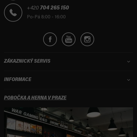
a
t
+420
704 265 150
í
Po-Pá 8:00 - 16:00
ZÁKAZNICKÝ SERVIS
INFORMACE
POBOČKA A HERNA V PRAZE