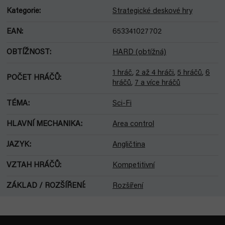
Kategorie
:
Strategické deskové hry
EAN
:
653341027702
OBTÍŽNOST
:
HARD (obtížná)
1 hráč
,
2 až 4 hráči
,
5 hráčů
,
6
POČET HRÁČŮ
:
hráčů
,
7 a více hráčů
TÉMA
:
Sci-Fi
HLAVNÍ MECHANIKA
:
Area control
JAZYK
:
Angličtina
VZTAH HRÁČŮ
:
Kompetitivní
ZÁKLAD / ROZŠÍŘENÍ
:
Rozšíření
Z