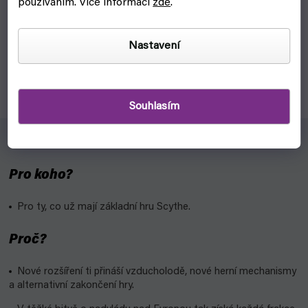
používáním. Více informací
zde
.
čekáme na naskladnění
719 Kč
Detail
Nastavení
Kvalitní a originální mince pro strategickou hru Scythe
Souhlasím
Pro koho?
Pro ty, co už mají základní hru Scythe.
Proč?
Nové rozšíření ti přináší vzducholodě, nové herní mechanismy
a alternativní zakončení hry.