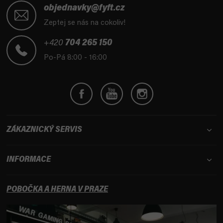
á
objednavky@fyft.cz
p
Zeptej se nás na cokoliv!
a
t
+420
704 265 150
í
Po-Pá 8:00 - 16:00
ZÁKAZNICKÝ SERVIS
INFORMACE
POBOČKA A HERNA V PRAZE