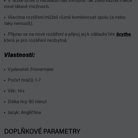
V těžké bitvě o nadvládu nad Evropou tak získá každá frakce
nové lákavé možnosti.
Všechna rozšíření můžeš různě kombinovat spolu (a nebo
taky nemusíš).
Připrav se na nové rozšíření a připoj jej k základní hře
Scythe
,
která je pro rozšíření nezbytná.
Vlastnosti:
Vydavatel: Stonemaier
Počet hráčů: 1-7
Věk: 14+
Délka hry: 90 minut
Jazyk: Angličtina
DOPLŇKOVÉ PARAMETRY