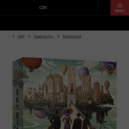
Přejít
na
CZK
obsah
HRY
Deskové hry
Strategické