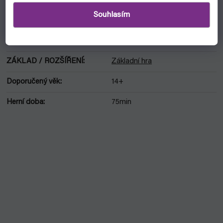
HLAVNÍ MECHANIKA
:
Area control
,
Aukce / dražba
Souhlasím
JAZYK
:
Angličtina
VZTAH HRÁČŮ
:
Kompetitivní
ZÁKLAD / ROZŠÍŘENÍ
:
Základní hra
Doporučený věk
:
14+
Herní doba
:
75min