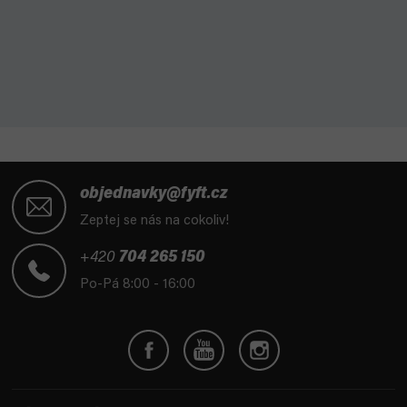
Z
á
objednavky@fyft.cz
p
Zeptej se nás na cokoliv!
a
t
+420
704 265 150
í
Po-Pá 8:00 - 16:00