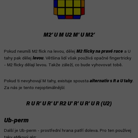
M2’ U M U2 M' U M2’
Pokud neumíš M2 flick na levou, dělej
M2 flicky na pravé ruce
a U
tahy pak dělej
levou
. Většina lidí však používá opačné fingertricky
- M2 flicky dělají levou. Takže záleží, co bude vyhovovat tobě.
Pokud ti nevyhovují M tahy, existuje spousta
alternativ s R a U tahy
.
Za nás je tento nejoptimálnější:
R U R' U R' U' R2 U' R' U R' U R (U2)
Ub-perm
Další je Ub-perm - prostřední hrana patří doleva. Pro ten používej
taky eMkový alg: