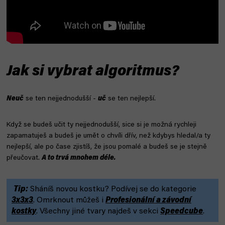
Jak si vybrat algoritmus?
Neuč
se ten nejjednodušší -
uč
se ten nejlepší.
Když se budeš učit ty nejjednodušší, sice si je možná rychleji
zapamatuješ a budeš je umět o chvíli dřív, než kdybys hledal/a ty
nejlepší, ale po čase zjistíš, že jsou pomalé a budeš se je stejně
přeučovat.
A to trvá mnohem déle.
Tip:
Sháníš novou kostku? Podívej se do kategorie
3x3x3
. Omrknout můžeš i
Profesionální a závodní
kostky
. Všechny jiné tvary najdeš v sekci
Speedcube
.