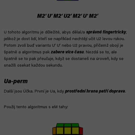
M2’ U’ M2’ U2’ M2’ U’ M2’
U tohoto algoritmu je důležité, abys dělal/a
správné fingertricky
,
jelikož je dost lidí, kteří se například nechtějí učit U2 levou rukou.
Potom zvolí buď variantu U’ U’ nebo U2 pravou, přičemž obojí je
špatně a algoritmus pak
zabere více času
. Nezdá se to, ale
špatně se to pak přeučuje, když se dostaneš na úroveň, kdy se
snažíš osekat každou sekundu.
Ua-perm
Další jsou Účka. První je Ua, kdy
prostřední hrana patří doprava
.
Použij tento algoritmus s eM tahy: