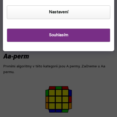
Další sekcí je adjacent corner swap - v překladu
prohození
Nastavení
sousedních rohů.
Tip:
Odteď už se radši vždy podívej na obrázek dolů,
Souhlasím
abys mohl/a situaci porovnat. Je to krapet složitější na
vysvětlení.
Aa-perm
Prvními algoritmy v této kategorii jsou A permy. Začneme u Aa
permu.