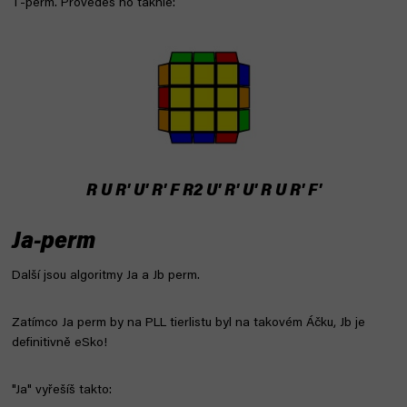
T-perm. Provedeš ho takhle:
R U R' U' R' F R2 U' R' U' R U R' F'
Ja-perm
Další jsou algoritmy Ja a Jb perm.
Zatímco Ja perm by na PLL tierlistu byl na takovém Áčku, Jb je
definitivně eSko!
"Ja" vyřešíš takto: