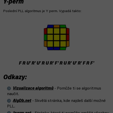
Y-perm
Poslední PLL algoritmus je Y perm. Vypadá takto:
F R U' R' U' R U R' F' R U R' U' R' F R F'
Odkazy:
Vizualizace algoritmů
- Pomůže ti se algoritmus
naučit.
AlgDb.net
-
Skvělá stránka, kde najdeš další možné
PLL.