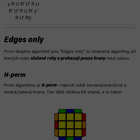
y R U R' U' R U
R' U' R U R' y'
R U' R2
Edges only
První skupina algoritmů jsou “Edges only”, to znamená algoritmy, při
kterých mám
složené rohy a prohazuji pouze hrany
mezi sebou.
H-perm
První algoritmus je
H-perm -
naproti sobě červená/oranžová a
modrá/zelená hrana. Ten dělá většina lidí stejně, a to takto: