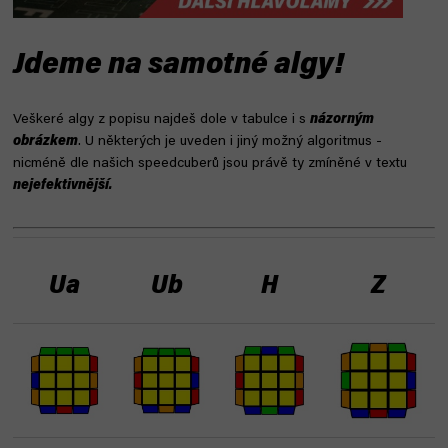
Jdeme na samotné algy!
Veškeré algy z popisu najdeš dole v tabulce i s
názorným
obrázkem
. U některých je uveden i jiný možný algoritmus -
nicméně dle našich speedcuberů jsou právě ty zmíněné v textu
nejefektivnější.
Ua
Ub
H
Z