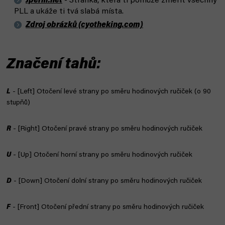
Jperm.net
-
Stránka, která ti pomůže změřit všechny
PLL a ukáže ti tvá slabá místa.
Zdroj obrázků (cyotheking.com)
Značení tahů:
L
- [Left] Otočení levé strany po směru hodinových ručiček (o 90
stupňů)
R
- [Right] Otočení pravé strany po směru hodinových ručiček
U
- [Up] Otočení horní strany po směru hodinových ručiček
D
- [Down] Otočení dolní strany po směru hodinových ručiček
F
- [Front] Otočení přední strany po směru hodinových ručiček