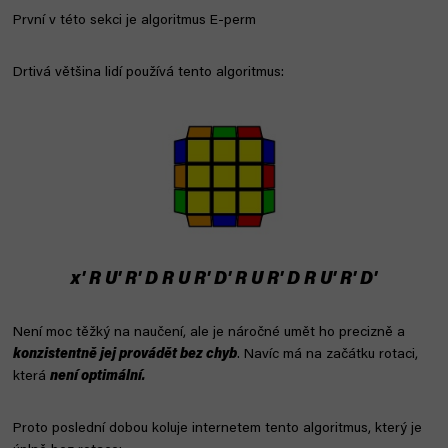
První v této sekci je algoritmus E-perm
Drtivá většina lidí používá tento algoritmus:
x' R U' R' D R U R' D' R U R' D R U' R' D'
Není moc těžký na naučení, ale je náročné umět ho precizně a
konzistentně jej provádět bez chyb
. Navíc má na začátku rotaci,
která
není optimální.
Proto poslední dobou koluje internetem tento algoritmus, který je