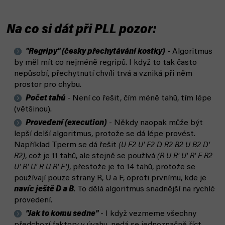
Na co si dát při PLL pozor:
"Regripy" (česky přechytávání kostky)
- Algoritmus
by měl mít co nejméně regripů. I když to tak často
nepůsobí, přechytnutí chvíli trvá a vzniká při něm
prostor pro chybu.
Počet tahů
- Není co řešit, čím méně tahů, tím lépe
(většinou).
Provedení (execution)
- Někdy naopak může být
lepší delší algoritmus, protože se dá lépe provést.
Například Tperm se dá řešit
(U F2 U' F2 D R2 B2 U B2 D'
R2)
, což je 11 tahů, ale stejně se používá
(R U R' U' R' F R2
U' R' U' R U R' F')
, přestože je to 14 tahů, protože se
používají pouze strany R, U a F, oproti prvnímu, kde je
navíc ještě D a B
. To dělá algoritmus snadnější na rychlé
provedení.
"Jak to komu sedne"
- I když vezmeme všechny