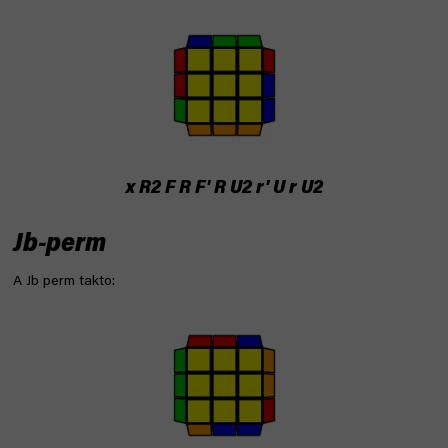
x R2 F R F' R U2 r' U r U2
Jb-perm
A Jb perm takto: