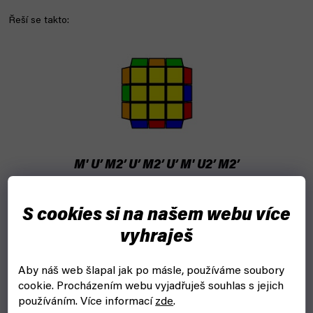
Řeší se takto:
M' U’ M2’ U’ M2’ U’ M' U2’ M2’
Pokud ti vyhovují více M2 flicky na levou ruku, pak uděláš jen
S cookies si na našem webu více
zrcadlovou verzi tohoto algoritmu:
vyhraješ
M' U M2 U M2 U M' U2 M2
Aby náš web šlapal jak po másle, používáme soubory
cookie.
Procházením webu vyjadřuješ souhlas s jejich
Adjacent Corner Swap
používáním. Více informací
zde
.