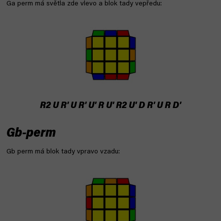
Ga perm má světla zde vlevo a blok tady vepředu:
R2 U R' U R' U' R U' R2 U' D R' U R D'
Gb-perm
Gb perm má blok tady vpravo vzadu: