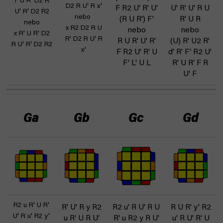
l' U R' D2 R
D2 R U' R x'
F R2 U' R' U'
U' R' U' R U
U' R' D2 R2
nebo
(R U R') F'
R' U R
nebo
x R2 D2 R U
nebo
nebo
x R' U R' D2
R' D2 R U' R
R U R' U' R'
(U) R' U2 R'
R U' R' D2 R2
x'
F R2 U' R' U
d' R' F' R2 U'
F' L' U L
R' U R' F R
U' F
Ga
Gb
Gc
Gd
R2 u R' U R'
R' U' R y R2
R2 u' R U' R U
R U R' y' R2
U' R u' R2 y'
u R' U R U'
R' u R2 y R U'
u' R U' R' U