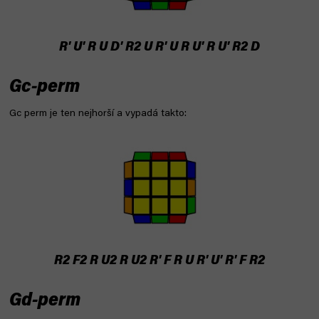
R' U' R U D' R2 U R' U R U' R U' R2 D
Gc-perm
Gc perm je ten nejhorší a vypadá takto:
R2 F2 R U2 R U2 R' F R U R' U' R' F R2
Gd-perm