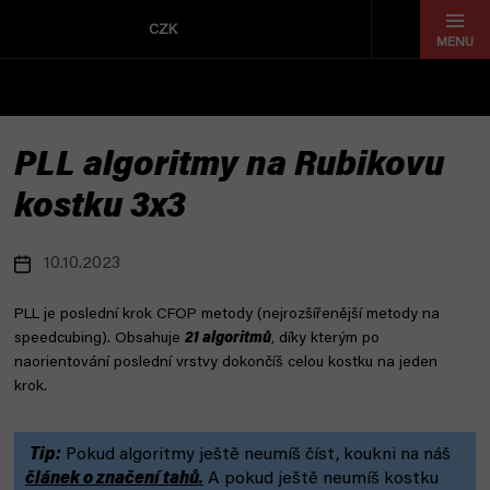
Přejít
na
CZK
obsah
PLL algoritmy na Rubikovu
kostku 3x3
10.10.2023
PLL je poslední krok CFOP metody (nejrozšířenější metody na
speedcubing). Obsahuje
21 algoritmů
, díky kterým po
naorientování poslední vrstvy dokončíš celou kostku na jeden
krok.
Tip:
Pokud algoritmy ještě neumíš číst, koukni na náš
článek o značení tahů.
A pokud ještě neumíš kostku