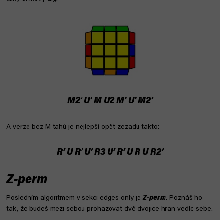
M2’ U' M U2 M' U' M2’
A verze bez M tahů je nejlepší opět zezadu takto:
R’ U R’ U’ R3 U’ R’ U R U R2’
Z-perm
Posledním algoritmem v sekci edges only je
Z-perm
. Poznáš ho
tak, že budeš mezi sebou prohazovat dvě dvojice hran vedle sebe.