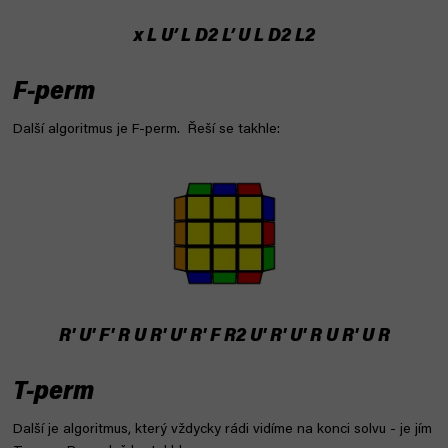
x L U’ L D2 L’ U L D2 L2
F-perm
Další algoritmus je F-perm. Řeší se takhle:
R' U' F' R U R' U' R' F R2 U' R' U' R U R' U R
T-perm
Další je algoritmus, který vždycky rádi vidíme na konci solvu - je jím