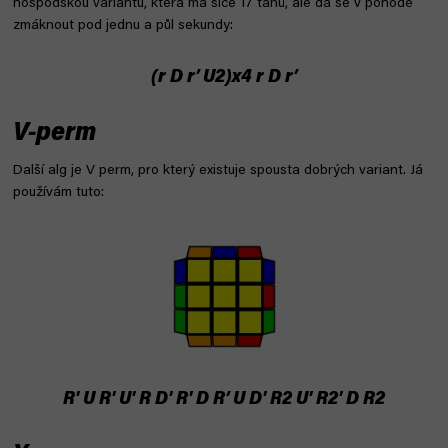
hospodskou variantu, která má sice 17 tahů, ale dá se v pohodě
zmáknout pod jednu a půl sekundy:
(r D r’ U2)x4 r D r’
V-perm
Další alg je V perm, pro který existuje spousta dobrých variant. Já
používám tuto:
R' U R' U' R D' R' D R’ U D' R2 U' R2' D R2