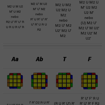
M2 U M2 U
M2 U' M U2
M2 U M2
M2 U M U2
M' U2 M2
M' U' M2
U2 M2 U
M' U M2
U2 M'
nebo
M2
nebo
nebo
R' U R' U' R'
nebo
R2 U' R' U' R
(U) M2 U'
U' R' U R U
M2 U' M2
U R U R U' R
M2 U' M U2'
R2
U2' M2 U'
M2 U2' M
M2
U2'
Aa
Ab
T
F
R' U' F' R U
l' R' D2 R U R'
(R U R' U') R'
R' U' R' F R2