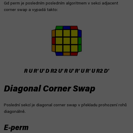
Gd perm je posledním posledním algoritmem v sekci adjacent
corner swap a vypadá takto:
R U R' U' D R2 U' R U' R' U R' U R2 D'
Diagonal Corner Swap
Poslední sekcí je diagonal corner swap v překladu prohození rohů
diagonálně.
E-perm