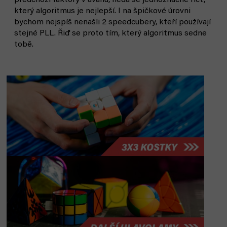
předchozí faktory v úvahu, nedá se jednoznačně říct,
který algoritmus je nejlepší. I na špičkové úrovni
bychom nejspíš nenašli 2 speedcubery, kteří používají
stejné PLL. Řiď se proto tím, který algoritmus sedne
tobě.