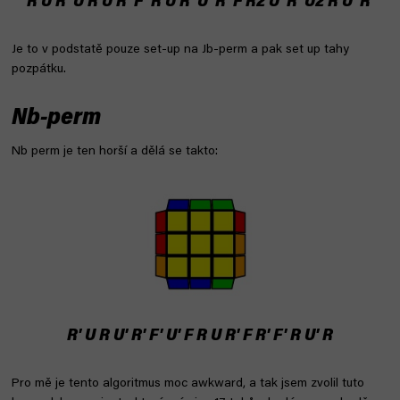
R U R' U R U R' F' R U R' U' R' F R2 U' R' U2 R U' R'
Je to v podstatě pouze set-up na Jb-perm a pak set up tahy
pozpátku.
Nb-perm
Nb perm je ten horší a dělá se takto:
R' U R U' R' F' U' F R U R' F R' F' R U' R
Pro mě je tento algoritmus moc awkward, a tak jsem zvolil tuto