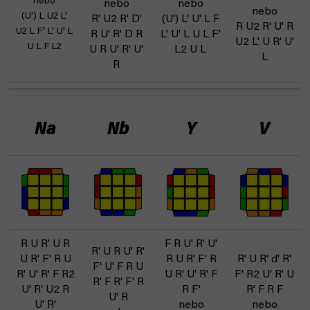
nebo
nebo
nebo
nebo
(U') L U2 L'
R' U2 R' D'
(U') L' U' L F
R U2 R' U' R
U2 L F' L' U' L
R U' R' D R
L' U' L U L F'
U2 L' U R' U'
U L F L2
U R U' R' U'
L2 U L
L
R
Na
Nb
Y
V
R U R' U R
F R U' R' U'
R' U R U' R'
U R' F' R U
R U R' F' R
R' U R' d' R'
F' U' F R U
R' U' R' F R2
U R' U' R' F
F' R2 U' R' U
R' F R' F' R
U' R' U2 R
R F'
R' F R F
U' R
U' R'
nebo
nebo