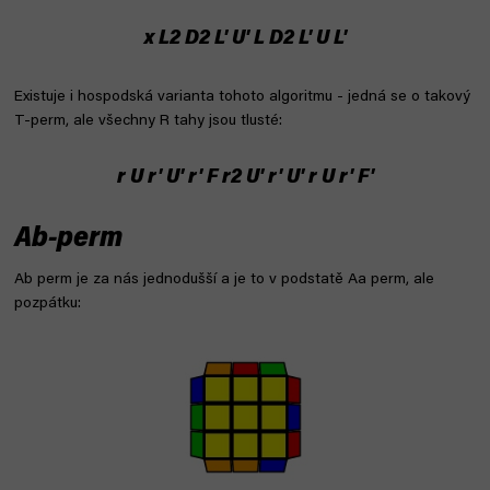
x L2 D2 L' U' L D2 L' U L'
Existuje i hospodská varianta tohoto algoritmu - jedná se o takový
T-perm, ale všechny R tahy jsou tlusté:
r U r' U' r' F r2 U' r' U' r U r' F'
Ab-perm
Ab perm je za nás jednodušší a je to v podstatě Aa perm, ale
pozpátku: