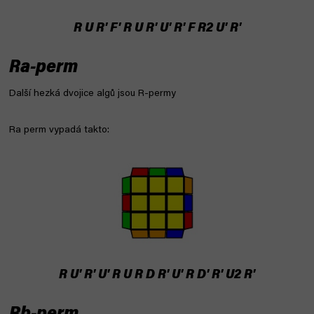
R U R' F' R U R' U' R' F R2 U' R'
Ra-perm
Další hezká dvojice algů jsou R-permy
Ra perm vypadá takto:
R U' R' U' R U R D R' U' R D' R' U2 R'