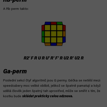
Rb-perm
A Rb perm takto:
R2’ F R U R U' R' F' R U2 R' U2 R
Ga-perm
Poslední sekcí čtyř algoritmů jsou G permy. Géčka se netěší mezi
speedcubery moc veliké oblibě, jelikož se špatně pamatují a když
udělá člověk jeden špatný tah uprostřed, může se smířit s tím, že
kostku bude
skládat prakticky celou odznova.