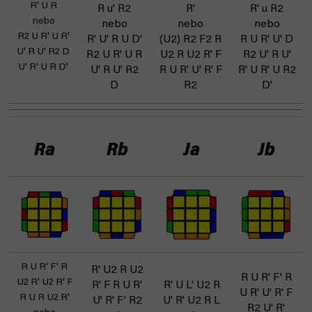
R' U R
R u' R2
R'
R' u R2
nebo
nebo
nebo
nebo
R2 U R' U R'
R' U' R U D'
(U2) R2 F2 R
R U R' U' D
U' R U' R2 D
R2 U R' U R
U2 R U2 R' F
R2 U' R U'
U' R' U R D'
U' R U' R2
R U R' U' R' F
R' U R' U R2
D
R2
D'
Ra
Rb
Ja
Jb
R U R' F' R
R' U2 R U2
R U R' F' R
U2 R' U2 R' F
R' F R U R'
R' U L' U2 R
U R' U' R' F
R U R U2 R'
U' R' F' R2
U' R' U2 R L
R2 U' R'