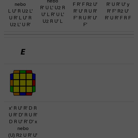
nebo
nebo
F R' F R2 U'
R' U R' U' y
R' U L' U2 R
L U' R U2 L'
R' U' R U R'
R' F' R2 U'
U' L R' U L'
U R' L U' R
F' R U R' U'
R' U R' F R F
U2 R U' L
U2 L' U R'
F'
E
x' R U' R' D R
U R' D' R U R'
D R U' R' D' x
nebo
(U) R2 U R' U'