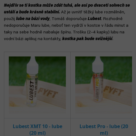
Nejdřív se ti kostka může zdát tuhá, ale asi po dvaceti solvech se
ustálí a bude krásně stabilní.
Až je uvnitř těžký lube rozmělněn,
použij
lube na bázi vody
, Tomáš doporučuje
Lubest
. Rozhodně
nedoporučuje Maru lube, neboť ten vydrží v kostce v řádu minut a
taky na sebe hodně nabaluje špínu. Trošku (2–4 kapky) lubu na
vodní bázi aplikuj na kontakty,
kostka pak bude svižnější
.