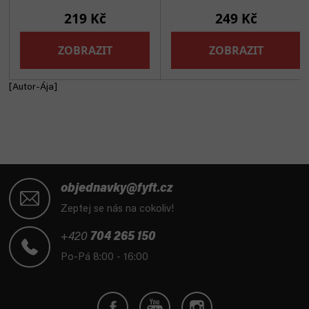
[Autor-Ája]
Z
á
objednavky@fyft.cz
p
Zeptej se nás na cokoliv!
a
t
+420
704 265 150
í
Po-Pá 8:00 - 16:00