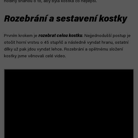
hodiny snahou o to, aby byla kostka co nejlepší.
Rozebrání a sestavení kostky
Prvním krokem je
rozebrat celou kostku
. Nejjednodušší postup je
otočit horní vrstvu o 45 stupňů a následně vyndat hranu, ostatní
dílky už pak jdou vyndat lehce. Rozebrání a opětnému složení
kostky jsme věnovali celé video.