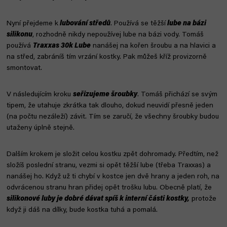
Nyní přejdeme k
lubování středů
. Používá se těžší
lube na bázi
silikonu
, rozhodně nikdy nepoužívej lube na bázi vody. Tomáš
používá
Traxxas 30k Lube
nanášej na kořen šroubu a na hlavici a
na střed, zabráníš tím vrzání kostky. Pak můžeš kříž provizorně
smontovat.
V následujícím kroku
seřizujeme šroubky
. Tomáš přichází se svým
tipem, že utahuje zkrátka tak dlouho, dokud neuvidí přesně jeden
(na počtu nezáleží) závit. Tím se zaručí, že všechny šroubky budou
utaženy úplně stejně.
Dalším krokem je složit celou kostku zpět dohromady. Předtím, než
složíš poslední stranu, vezmi si opět těžší lube (třeba Traxxas) a
nanášej ho. Když už ti chybí v kostce jen dvě hrany a jeden roh, na
odvrácenou stranu hran přidej opět trošku lubu. Obecně platí, že
silikonové luby je dobré dávat spíš k interní části kostky,
protože
když ji dáš na dílky, bude kostka tuhá a pomalá.