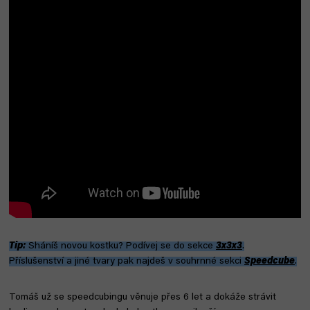
Tip:
Sháníš novou kostku? Podívej se do sekce
3x3x3
.
Příslušenství a jiné tvary pak najdeš v souhrnné sekci
Speedcube
.
Tomáš už se speedcubingu věnuje přes 6 let a dokáže strávit