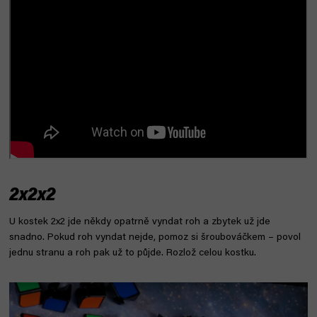
2x2x2
U kostek 2x2 jde někdy opatrně vyndat roh a zbytek už jde
snadno. Pokud roh vyndat nejde, pomoz si šroubováčkem – povol
jednu stranu a roh pak už to půjde. Rozlož celou kostku.