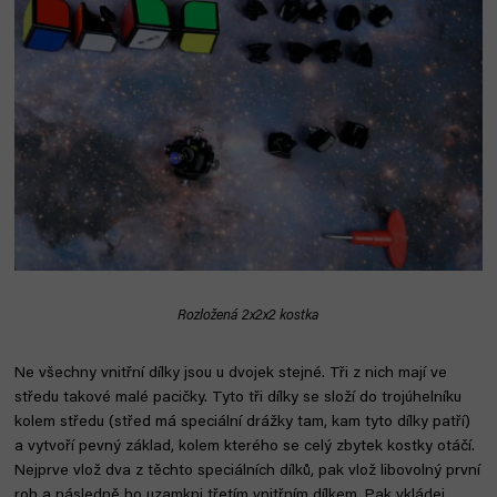
Roz
ložená
2x2x2 kostka
Ne všechny vnitřní dílky jsou u dvojek stejné. Tři z nich mají ve
středu takové malé pacičky. Tyto tři dílky se složí do trojúhelníku
kolem středu (střed má speciální drážky tam, kam tyto dílky patří)
a vytvoří pevný základ, kolem kterého se celý zbytek kostky otáčí.
Nejprve vlož dva z těchto speciálních dílků, pak vlož libovolný první
roh a následně ho uzamkni třetím vnitřním dílkem. Pak vkládej