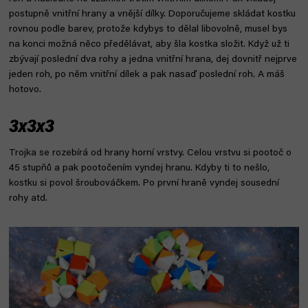
postupně vnitřní hrany a vnější dílky. Doporučujeme skládat kostku
rovnou podle barev, protože kdybys to dělal libovolně, musel bys
na konci možná něco předělávat, aby šla kostka složit. Když už ti
zbývají poslední dva rohy a jedna vnitřní hrana, dej dovnitř nejprve
jeden roh, po něm vnitřní dílek a pak nasaď poslední roh. A máš
hotovo.
3x3x3
Trojka se rozebírá od hrany horní vrstvy. Celou vrstvu si pootoč o
45 stupňů a pak pootočením vyndej hranu. Kdyby ti to nešlo,
kostku si povol šroubováčkem. Po první hraně vyndej sousední
rohy atd.