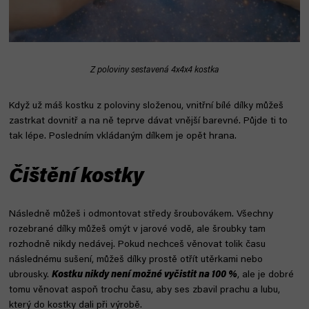
Z poloviny sestavená 4x4x4 kostka
Když už máš kostku z poloviny složenou, vnitřní bílé dílky můžeš
zastrkat dovnitř a na ně teprve dávat vnější barevné. Půjde ti to
tak lépe. Posledním vkládaným dílkem je opět hrana.
Čištění kostky
Následně můžeš i odmontovat středy šroubovákem. Všechny
rozebrané dílky můžeš omýt v jarové vodě, ale šroubky tam
rozhodně nikdy nedávej. Pokud nechceš věnovat tolik času
následnému sušení, můžeš dílky prostě otřít utěrkami nebo
ubrousky.
Kostku nikdy není možné vyčistit na 100 %
, ale je dobré
tomu věnovat aspoň trochu času, aby ses zbavil prachu a lubu,
který do kostky dali při výrobě.