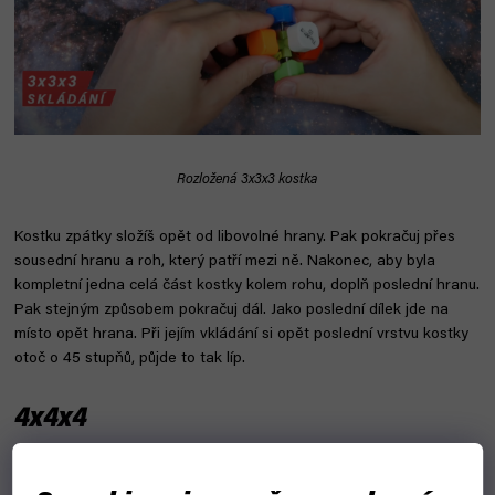
Rozložená 3x3x3 kostka
Kostku zpátky složíš opět od libovolné hrany. Pak pokračuj přes
sousední hranu a roh, který patří mezi ně. Nakonec, aby byla
kompletní jedna celá část kostky kolem rohu, doplň poslední hranu.
Pak stejným způsobem pokračuj dál. Jako poslední dílek jde na
místo opět hrana. Při jejím vkládání si opět poslední vrstvu kostky
otoč o 45 stupňů, půjde to tak líp.
4x4x4
4x4x4 kostka je na rozkládání a opětovné skládání samozřejmě
složitější než dvojka nebo trojka. Opět se při rozkládání začíná