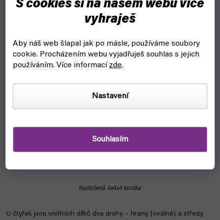
S cookies si na našem webu více
hranami. Pak už je to snadné.
vyhraješ
Aby náš web šlapal jak po másle, používáme soubory
cookie.
Procházením webu vyjadřuješ souhlas s jejich
používáním. Více informací
zde
.
Nastavení
Souhlasím
Rozložená 4x4x4 kostka
U čtyřek jsou vnitřních dílků dva druhy – hrany (oválné) a středy