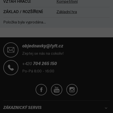
VZTAH HRÁČŮ
:
Kompetitivní
ZÁKLAD / ROZŠÍŘENÍ
:
Základní hra
Položka byla vyprodána…
Z
á
objednavky@fyft.cz
p
Zeptej se nás na cokoliv!
a
t
+420
704 265 150
í
Po-Pá 8:00 - 16:00
ZÁKAZNICKÝ SERVIS