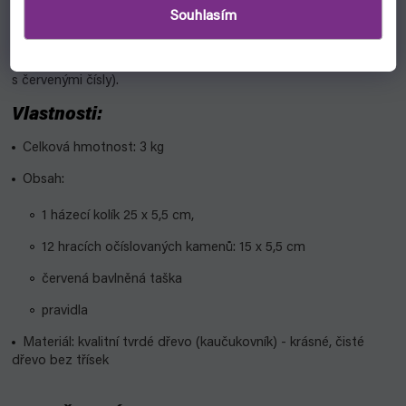
je mezi nimi rozdíl? Vyjma barvy (červená x přírodní dřevo),
Souhlasím
která je viditelná na první pohled, je hlavní rozdíl v materiálu.
Tento Kubb je vyroben z kaučukovníku, jde o kvalitní tvrdé
dřevo, které je dražší než břízové (ze kterého je vyroben Kubb
s červenými čísly).
Vlastnosti:
Celková hmotnost: 3 kg
Obsah:
1 házecí kolík
25 x 5,5 cm,
12 hracích očíslovaných kamenů: 15 x 5,5 cm
červená bavlněná taška
pravidla
Materiál: kvalitní tvrdé dřevo (kaučukovník) - krásné, čisté
dřevo bez třísek