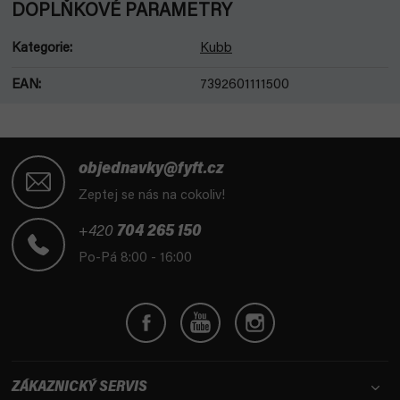
DOPLŇKOVÉ PARAMETRY
Kategorie
:
Kubb
EAN
:
7392601111500
Z
á
objednavky@fyft.cz
p
Zeptej se nás na cokoliv!
a
t
+420
704 265 150
í
Po-Pá 8:00 - 16:00
ZÁKAZNICKÝ SERVIS