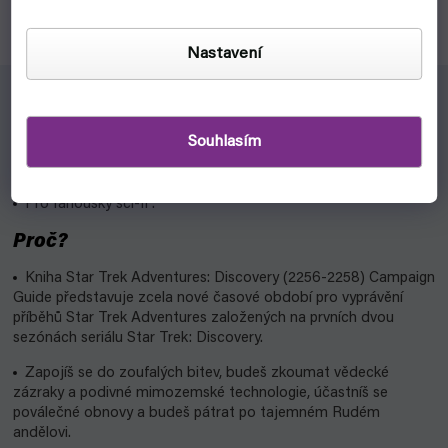
modeláře a fanoušky Star Trek v měřítku 1:670.
Nastavení
Pro koho?
Souhlasím
Pro gamemastera RPG Star Trek Adventures.
Pro fanoušky sci-fi .
Proč?
Kniha Star Trek Adventures: Discovery (2256-2258) Campaign
Guide představuje zcela nové časové období pro vyprávění
příběhů Star Trek Adventures založených na prvních dvou
sezónách seriálu Star Trek: Discovery.
Zapojíš se do zoufalých bitev, budeš zkoumat vědecké
zázraky a podivné mimozemské technologie, účastníš se
poválečné obnovy a budeš pátrat po tajemném Rudém
andělovi.