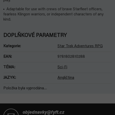
play.
Adaptable for use with crews of brave Starfleet officers,
fearless Klingon warriors, or independent characters of any
kind.
DOPLŇKOVÉ PARAMETRY
Kategorie
:
Star Trek Adventures RPG
EAN
:
9781802810288
TÉMA
:
Sci-Fi
JAZYK
:
Angličtina
Položka byla vyprodána…
Z
á
objednavky@fyft.cz