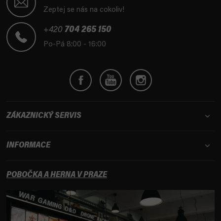
p
Zeptej se nás na cokoliv!
a
t
+420
704 265 150
í
Po-Pá 8:00 - 16:00
ZÁKAZNICKÝ SERVIS
INFORMACE
POBOČKA A HERNA V PRAZE