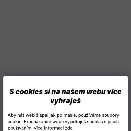
Star Trek - U.S.S. Voyager - Model Kit 1:670 (Revell)
S cookies si na našem webu více
skladem, ihned k odeslání
vyhraješ
1 129 Kč
Do košíku
Aby náš web šlapal jak po másle, používáme soubory
cookie.
Procházením webu vyjadřuješ souhlas s jejich
Model moderní vesmírné lodě U.S.S. Voyager ke slepení pro
používáním. Více informací
zde
.