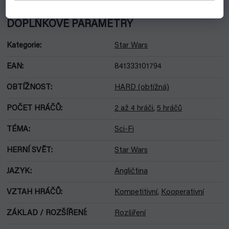
DOPLŇKOVÉ PARAMETRY
Kategorie
:
Star Wars
EAN
:
841333101794
OBTÍŽNOST
:
HARD (obtížná)
POČET HRÁČŮ
:
2 až 4 hráči
,
5 hráčů
TÉMA
:
Sci-Fi
HERNÍ SVĚT
:
Star Wars
JAZYK
:
Angličtina
VZTAH HRÁČŮ
:
Kompetitivní
,
Kooperativní
ZÁKLAD / ROZŠÍŘENÍ
:
Rozšíření