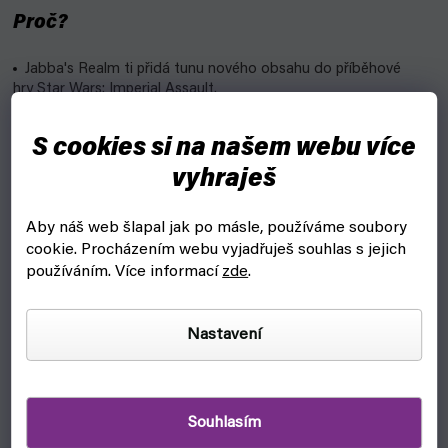
Proč?
Jabba's Realm ti přidá tunu nového obsahu do příběhové
hry Star Wars: Imperial Assault.
Rozšíření přináší novou kampaň na planetě Tatooine z
S cookies si na našem webu více
kriminálního podsvětí.
vyhraješ
Uvidíš známé postavy jako Jabba the Hutt nebo Luke
Skywalkera.
Aby náš web šlapal jak po másle, používáme soubory
Vlastnosti:
cookie.
Procházením webu vyjadřuješ souhlas s jejich
používáním. Více informací
zde
.
Vydavatel: Fantasy Flight Games
Pro 2-5 hráčů
Nastavení
Doporučený věk: 14+
Délka hry: 60-120 minut
Souhlasím
Hra je v angličtině