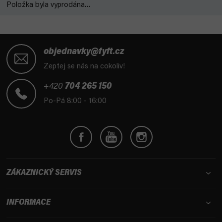
Položka byla vyprodána…
Z
á
objednavky@fyft.cz
p
Zeptej se nás na cokoliv!
a
t
+420
704 265 150
í
Po-Pá 8:00 - 16:00
ZÁKAZNICKÝ SERVIS
INFORMACE