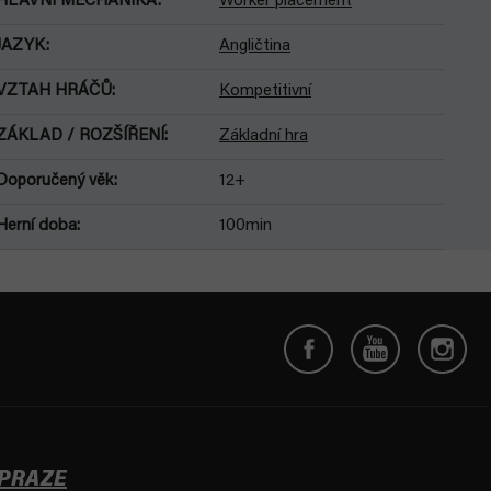
HLAVNÍ MECHANIKA
:
Worker placement
JAZYK
:
Angličtina
VZTAH HRÁČŮ
:
Kompetitivní
ZÁKLAD / ROZŠÍŘENÍ
:
Základní hra
Doporučený věk
:
12+
Herní doba
:
100min
 PRAZE