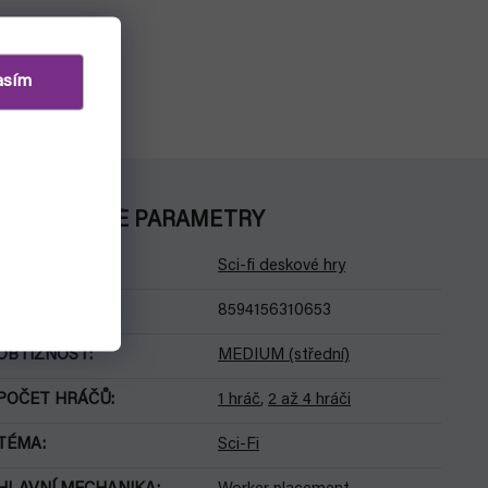
asím
DOPLŇKOVÉ PARAMETRY
Kategorie
:
Sci-fi deskové hry
EAN
:
8594156310653
OBTÍŽNOST
:
MEDIUM (střední)
POČET HRÁČŮ
:
1 hráč
,
2 až 4 hráči
TÉMA
:
Sci-Fi