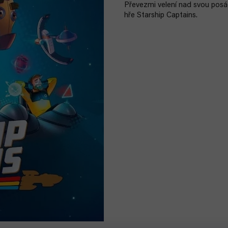
Převezmi velení nad svou posád
hře Starship Captains.