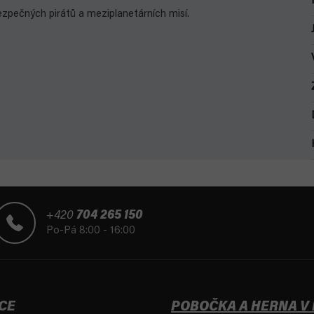
ezpečných pirátů a meziplanetárních misí.
+420
704 265 150
Po-Pá 8:00 - 16:00
CE
POBOČKA A HERNA V