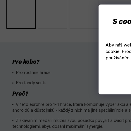
S coo
Aby náš web
cookie.
Proc
používáním.
Pro koho?
Pro rodinné hráče.
Pro fandy sci-fi.
Proč?
V této eurohře pro 1-4 hráče, která kombinuje výběr akcí a e
androidů a důstojníků - každý z nich má jiné speciální role a 
Získáváním medailí můžeš svou posádku povýšit a cvičit pro 
technologiemi, abys dosáhl maximální synergie.