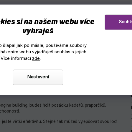
kies si na našem webu více
Souhl
vyhraješ
 šlapal jak po másle, používáme soubory
házením webu vyjadřuješ souhlas s jejich
 Více informací
zde
.
Nastavení
ngine building, budeš řídit posádku kadetů, praporčíků,
schopnosti.
ještě větší efektivitu. Stejně tak můžeš vylepšovat svou loď