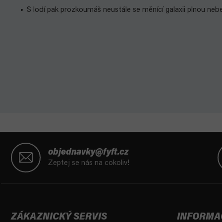
S lodí pak prozkoumáš neustále se měnící galaxii plnou neb
Z
á
objednavky@fyft.cz
p
Zeptej se nás na cokoliv!
a
t
í
ZÁKAZNICKÝ SERVIS
INFORMA