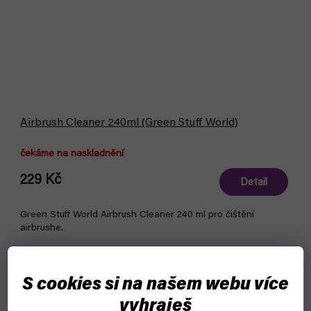
Airbrush Cleaner 240ml (Green Stuff World)
čekáme na naskladnění
229 Kč
Detail
Green Stuff World Airbrush Cleaner 240 ml pro čištění
airbrushe.
S cookies si na našem webu více
vyhraješ