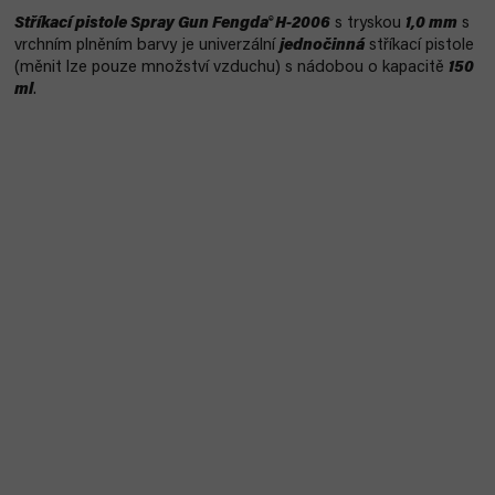
Stříkací pistole Spray Gun Fengda® H-2006
s tryskou
1,0 mm
s
vrchním plněním barvy je univerzální
jednočinná
stříkací pistole
(měnit lze pouze množství vzduchu) s nádobou o kapacitě
150
ml
.