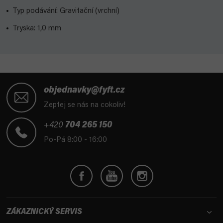
Typ podávání: Gravitační (vrchní)
Tryska: 1,0 mm
Z
á
objednavky@fyft.cz
p
Zeptej se nás na cokoliv!
a
t
+420
704 265 150
í
Po-Pá 8:00 - 16:00
ZÁKAZNICKÝ SERVIS