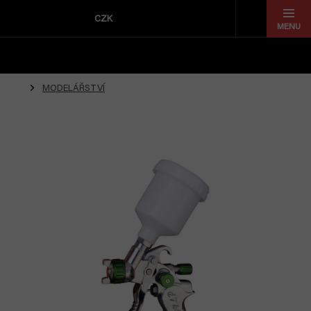
Přejít
na
CZK
obsah
MODELÁŘSTVÍ