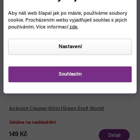
Aby náš web šlapal jak po másle, používáme soubory
cookie.
Procházením webu vyjadřuješ souhlas s jejich
používáním. Více informací
zde
.
Nastavení
Souhlasím
Airbrush Cleaner 60ml (Green Stuff World)
čekáme na naskladnění
149 Kč
Detail