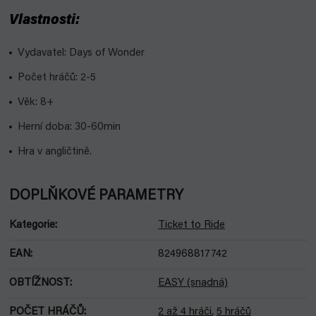
Vlastnosti:
Vydavatel: Days of Wonder
Počet hráčů: 2-5
Věk: 8+
Herní doba: 30-60min
Hra v angličtině.
DOPLŇKOVÉ PARAMETRY
Kategorie
:
Ticket to Ride
EAN
:
824968817742
OBTÍŽNOST
:
EASY (snadná)
POČET HRÁČŮ
:
2 až 4 hráči
,
5 hráčů