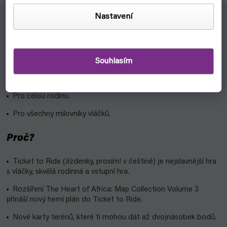
Nastavení
Pro koho?
Souhlasím
Pro fanoušky Ticket to Ride (Jízdenky Prosím!). Je potřebova
vlastnit základní hru s mapou
Ameriky
nebo
Evropy
.
Pro celou rodinu.
Pro všechny milovníky vláčků.
Proč?
Ticket to Ride (Jízdenky, prosím! v češtině) je nejslavnější hra
s vláčky, skvělá rodinná a vstupní hra.
Rozšíření The Heart of Africa: Map Collection Volume 3
přináší nový herní plán do Ticket to Ride.
Nové karty terénů, které ti mohou dát až dvojnásobek bodů.