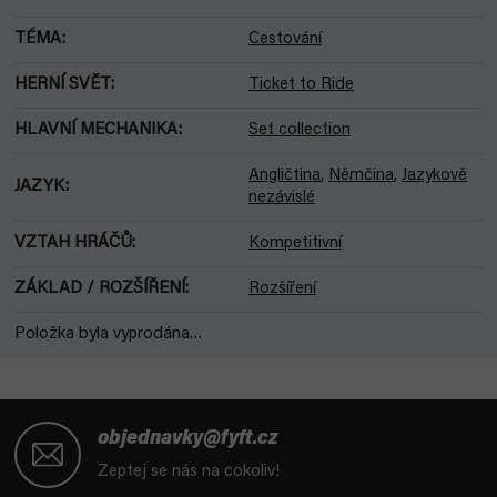
TÉMA
:
Cestování
HERNÍ SVĚT
:
Ticket to Ride
HLAVNÍ MECHANIKA
:
Set collection
Angličtina
,
Němčina
,
Jazykově
JAZYK
:
nezávislé
VZTAH HRÁČŮ
:
Kompetitivní
ZÁKLAD / ROZŠÍŘENÍ
:
Rozšíření
Položka byla vyprodána…
Z
á
objednavky@fyft.cz
p
Zeptej se nás na cokoliv!
a