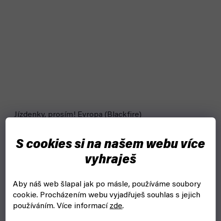
Jízdenky, prosím! Evropa (Blackfire)
skladem, ihned k odeslání
S cookies si na našem webu více
1 039 Kč
vyhraješ
Do košíku
Jízdenky, prosím Evropa, jedna z nejoblíbenějších rodinných
Aby náš web šlapal jak po másle, používáme soubory
her na světě. Pojď budovat železniční tratě po celé Evropě.
cookie.
Procházením webu vyjadřuješ souhlas s jejich
používáním. Více informací
zde
.