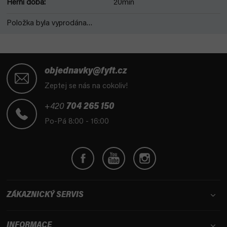
Herní doba
:
20min
Položka byla vyprodána…
Z
á
objednavky@fyft.cz
p
Zeptej se nás na cokoliv!
a
t
+420
704 265 150
í
Po-Pá 8:00 - 16:00
ZÁKAZNICKÝ SERVIS
INFORMACE