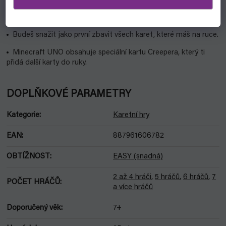
jednoduchou karetní hru zná snad každý. A kdyby ne, rychle se
ji naučíš. Princip je velmi podobný hře prší.
Budeš snažit jako první zbavit všech karet, které máš na ruce.
Minecraft UNO obsahuje speciální kartu Creepera, který ti
přidá další karty do ruky.
DOPLŇKOVÉ PARAMETRY
Kategorie
:
Karetní hry
EAN
:
887961606782
OBTÍŽNOST
:
EASY (snadná)
2 až 4 hráči
,
5 hráčů
,
6 hráčů
,
7
POČET HRÁČŮ
:
a více hráčů
Doporučený věk
:
7+