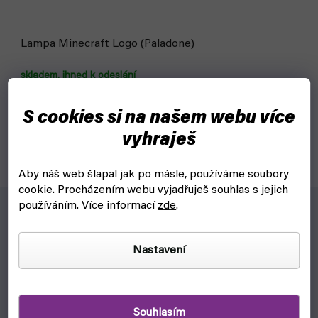
Lampa Minecraft Logo (Paladone)
skladem, ihned k odeslání
699 Kč
Do košíku
S cookies si na našem webu více
vyhraješ
Minecraft lampička s logem s dvěma módy svícení.
Aby náš web šlapal jak po másle, používáme soubory
cookie.
Procházením webu vyjadřuješ souhlas s jejich
používáním. Více informací
zde
.
Pro koho?
Nastavení
Pro ty, kteří mají rádi karetní hry typu prší a podobných her
Proč?
Souhlasím
UNO snad nemusíme ani představovat, tuhle populární