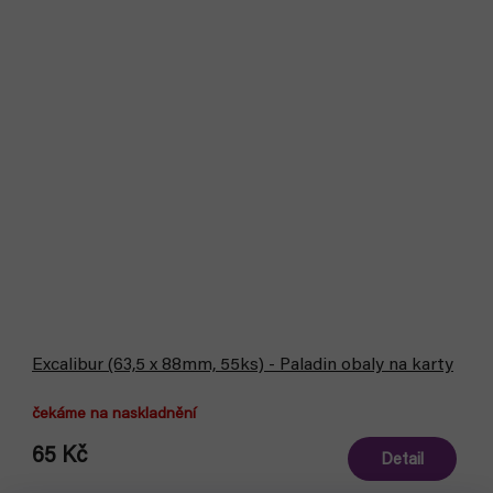
Excalibur (63,5 x 88mm, 55ks) - Paladin obaly na karty
čekáme na naskladnění
65 Kč
Detail