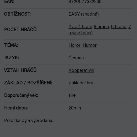
EAN
:
8720077332935
OBTÍŽNOST
:
EASY (snadná)
2 až 4 hráči
,
5 hráčů
,
6 hráčů
,
7
POČET HRÁČŮ
:
a více hráčů
TÉMA
:
Horor
,
Humor
JAZYK
:
Čeština
VZTAH HRÁČŮ
:
Kooperativní
ZÁKLAD / ROZŠÍŘENÍ
:
Základní hra
Doporučený věk
:
13+
Herní doba
:
20min
Položka byla vyprodána…