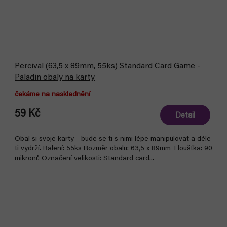
Percival (63,5 x 89mm, 55ks) Standard Card Game -
Paladin obaly na karty
čekáme na naskladnění
59 Kč
Detail
Obal si svoje karty - bude se ti s nimi lépe manipulovat a déle
ti vydrží. Balení: 55ks Rozměr obalu: 63,5 x 89mm Tloušťka: 90
mikronů Označení velikosti: Standard card...