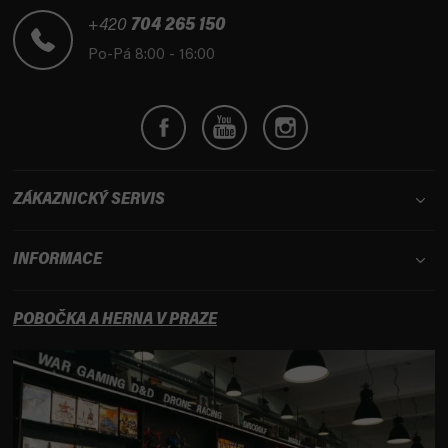
a
t
+420
704 265 150
í
Po-Pá 8:00 - 16:00
ZÁKAZNICKÝ SERVIS
INFORMACE
POBOČKA A HERNA V PRAZE