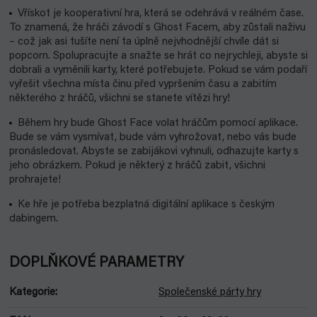
Vřískot je kooperativní hra, která se odehrává v reálném čase.
To znamená, že hráči závodí s Ghost Facem, aby zůstali naživu
– což jak asi tušíte není ta úplně nejvhodnější chvíle dát si
popcorn. Spolupracujte a snažte se hrát co nejrychleji, abyste si
dobrali a vyměnili karty, které potřebujete. Pokud se vám podaří
vyřešit všechna místa činu před vypršením času a zabitím
některého z hráčů, všichni se stanete vítězi hry!
Během hry bude Ghost Face volat hráčům pomocí aplikace.
Bude se vám vysmívat, bude vám vyhrožovat, nebo vás bude
pronásledovat. Abyste se zabijákovi vyhnuli, odhazujte karty s
jeho obrázkem. Pokud je některý z hráčů zabit, všichni
prohrajete!
Ke hře je potřeba bezplatná digitální aplikace s českým
dabingem.
DOPLŇKOVÉ PARAMETRY
Kategorie
:
Společenské párty hry