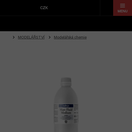
Přejít
na
CZK
obsah
MODELÁŘSTVÍ
Modelářská chemie