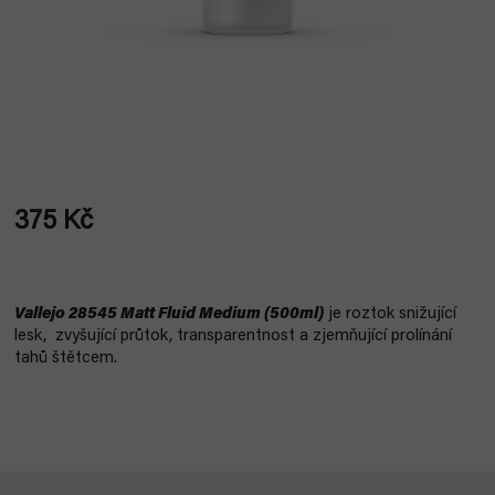
375 Kč
Měrná
cena:
Vallejo 28545 Matt Fluid Medium (500ml)
je roztok snižující
lesk, zvyšující průtok, transparentnost a
zjemňující prolínání
tahů štětcem
.