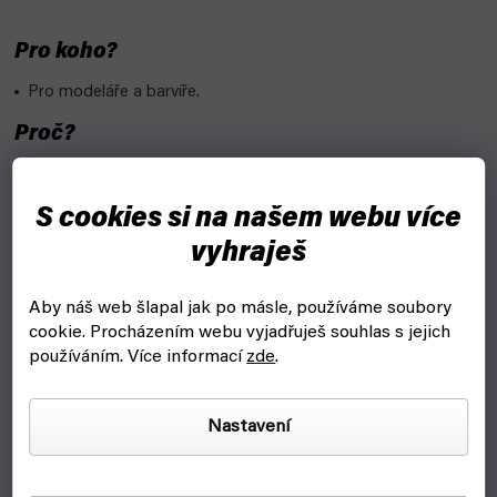
Pro koho?
Pro modeláře a barvíře.
Proč?
Zvyšuje pružnost barev a jejich přilnavost k povrchu.
Nežloutne ani nemění tonalitu barvy.
S cookies si na našem webu více
vyhraješ
Lze použít i jako pojivo pro suchý pigment.
Vlastnosti:
Aby náš web šlapal jak po másle, používáme soubory
cookie.
Procházením webu vyjadřuješ souhlas s jejich
Výrobce: Vallejo
používáním. Více informací
zde
.
Označení: 28545
Obsah: 500 ml
Nastavení
DOPLŇKOVÉ PARAMETRY