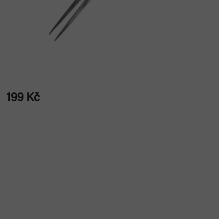
199 Kč
Měrná
cena: