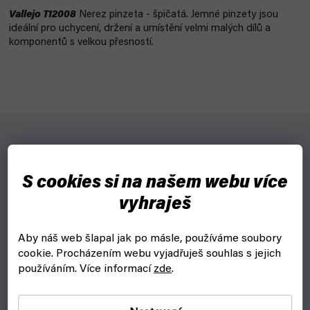
Vallejo T12008
Nerez pinzeta - špičatá.
Jemné pinzety jsou
ideální pro uchycení, držení a umístění velmi malých dílů a
komponentů s velkou přesností.
Pro koho?
S cookies si na našem webu více
Ideální pro modeláře, kutily a elektrotechniky.
vyhraješ
Proč?
Vallejo Hobby Tools nabízejí široký výběr přesných nástrojů
Aby náš web šlapal jak po másle, používáme soubory
nejvyšší kvality navrhnutých tak, aby pokryli všechny potřeby
cookie.
Procházením webu vyjadřuješ souhlas s jejich
modelářů a hobby fanoušků.
používáním. Více informací
zde
.
Nástroje jsou užitečné jak pro jednoduché sestavy, tak pro
nejkomplikovanější konstrukce.