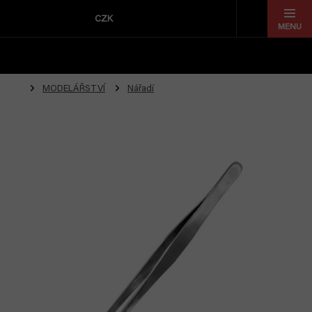
Přejít
na
CZK
obsah
MODELÁŘSTVÍ
Nářadí