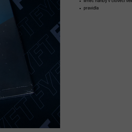
límec hanby v člověčí vel
pravidla