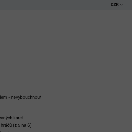
CZK
ílem - nevybouchnout
vaných karet
 hráčů (z 5 na 6)