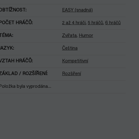
OBTÍŽNOST
:
EASY (snadná)
POČET HRÁČŮ
:
2 až 4 hráči
,
5 hráčů
,
6 hráčů
TÉMA
:
Zvířata
,
Humor
JAZYK
:
Čeština
VZTAH HRÁČŮ
:
Kompetitivní
ZÁKLAD / ROZŠÍŘENÍ
:
Rozšíření
Položka byla vyprodána…