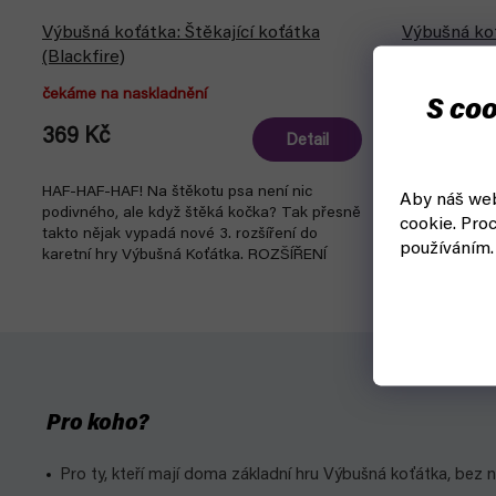
Výbušná koťátka: Štěkající koťátka
Výbušná koť
(Blackfire)
(Asmodee)
čekáme na naskladnění
čekáme na n
S coo
369 Kč
529 Kč
Detail
HAF-HAF-HAF! Na štěkotu psa není nic
Taková trošku
Aby náš web
podivného, ale když štěká kočka? Tak přesně
Výbušných ko
cookie.
Proc
takto nějak vypadá nové 3. rozšíření do
používáním.
karetní hry Výbušná Koťátka. ROZŠÍŘENÍ
OBSAHUJE: 20...
Pro koho?
Pro ty, kteří mají doma základní hru Výbušná koťátka, bez 