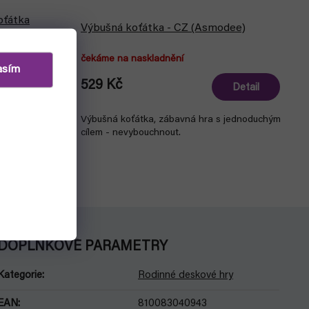
oťátka
Výbušná koťátka - CZ (Asmodee)
čekáme na naskladnění
asím
529 Kč
Detail
Do košíku
Výbušná koťátka, zábavná hra s jednoduchým
í karetky
cílem - nevybouchnout.
chů!
1 česká
DOPLŇKOVÉ PARAMETRY
Kategorie
:
Rodinné deskové hry
EAN
:
810083040943