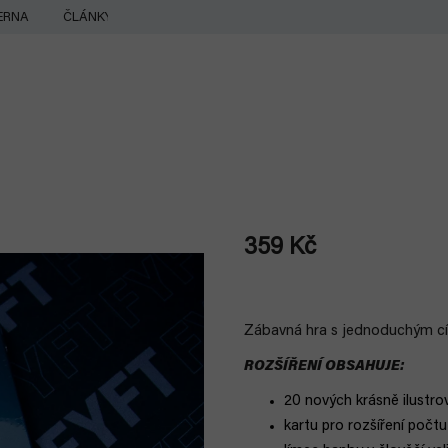
ERNA
ČLÁNKY
359 Kč
Měrná
cena:
Zábavná hra s jednoduchým c
ROZŠÍŘENÍ OBSAHUJE:
20 nových krásně ilustro
kartu pro rozšíření počtu