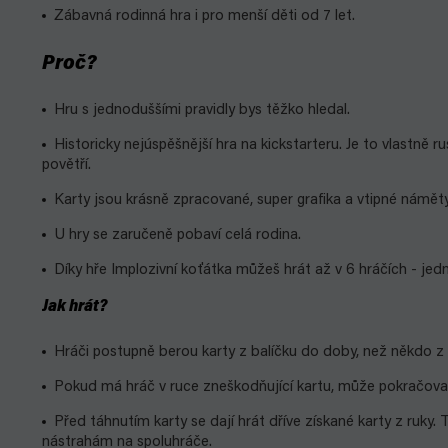
Zábavná rodinná hra i pro menší děti od 7 let.
Proč?
Hru s jednoduššími pravidly bys těžko hledal.
Historicky nejúspěšnější hra na kickstarteru. Je to vlastně r
povětří.
Karty jsou krásně zpracované, super grafika a vtipné náměty
U hry se zaručeně pobaví celá rodina.
Díky hře Implozivní koťátka můžeš hrát až v 6 hráčích - jedná
Jak hrát?
Hráči postupně berou karty z balíčku do doby, než někdo z 
Pokud má hráč v ruce zneškodňující kartu, může pokračovat 
Před táhnutím karty se dají hrát dříve získané karty z ruky. 
nástrahám na spoluhráče.