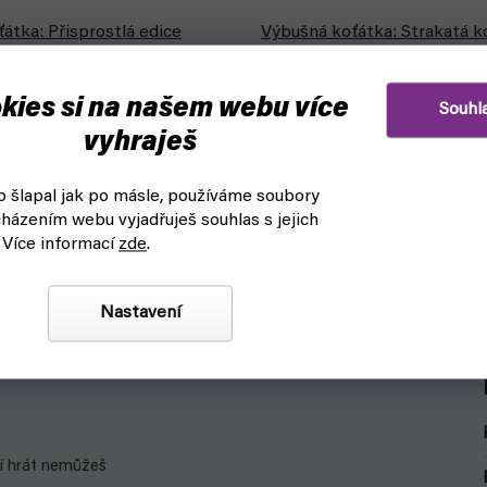
átka: Přisprostlá edice
Výbušná koťátka: Strakatá k
(Blackfire)
askladnění
skladem, ihned k odeslání
kies si na našem webu více
Souhl
179 Kč
vyhraješ
Detail
 zvrhlá (trošku víc) edice
Již druhé rozšíření oblíbené kočič
 šlapal jak po másle, používáme soubory
ťátek pro dospělé.
potěší milovníky pořádných výbu
házením webu vyjadřuješ souhlas s jejich
ROZŠÍŘENÍ OBSAHUJE: 15 karet 
 Více informací
zde
.
pravidla
Nastavení
ní hrát nemůžeš