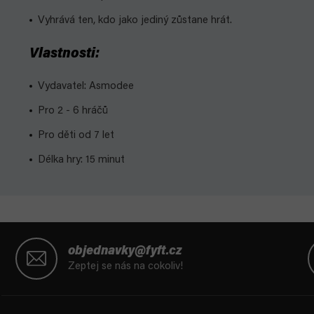
Vyhrává ten, kdo jako jediný zůstane hrát.
Vlastnosti:
Vydavatel: Asmodee
Pro 2 - 6 hráčů
Pro děti od 7 let
Délka hry: 15 minut
Z
á
objednavky@fyft.cz
p
Zeptej se nás na cokoliv!
a
t