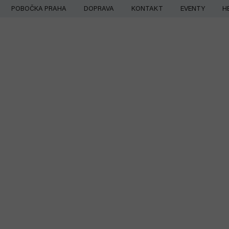
Přejít
POBOČKA PRAHA
DOPRAVA
KONTAKT
EVENTY
H
na
obsah