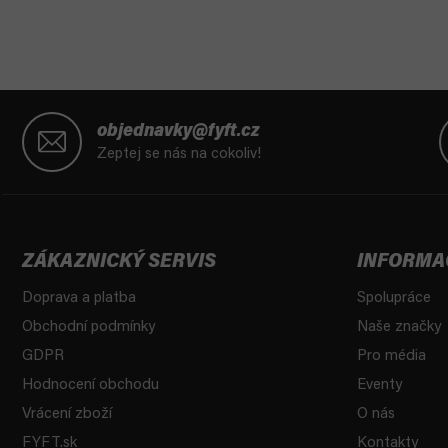
Z
á
objednavky@fyft.cz
p
Zeptej se nás na cokoliv!
a
t
í
ZÁKAZNICKÝ SERVIS
INFORMA
Doprava a platba
Spolupráce
Obchodní podmínky
Naše značky
GDPR
Pro média
Hodnocení obchodu
Eventy
Vrácení zboží
O nás
FYFT.sk
Kontakty