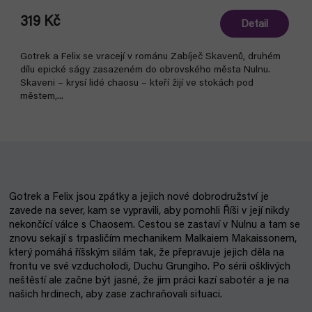
319 Kč
Detail
Gotrek a Felix se vracejí v románu Zabíječ Skavenů, druhém
dílu epické ságy zasazeném do obrovského města Nulnu.
Skaveni – krysí lidé chaosu – kteří žijí ve stokách pod
městem,...
Gotrek a Felix jsou zpátky a jejich nové dobrodružství je
zavede na sever, kam se vypravili, aby pomohli Říši v její nikdy
nekončící válce s Chaosem. Cestou se zastaví v Nulnu a tam se
znovu sekají s trpasličím mechanikem Malkaiem Makaissonem,
který pomáhá říšským silám tak, že přepravuje jejich děla na
frontu ve své vzducholodi, Duchu Grungiho. Po sérii ošklivých
neštěstí ale začne být jasné, že jim práci kazí sabotér a je na
našich hrdinech, aby zase zachraňovali situaci.