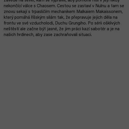
zavede na sever, kam se vypravili, aby pomohli Říši v její nikdy
nekončící válce s Chaosem. Cestou se zastaví v Nulnu a tam se
znovu sekají s trpasličím mechanikem Malkaiem Makaissonem,
který pomáhá říšským silám tak, že přepravuje jejich děla na
frontu ve své vzducholodi, Duchu Grungiho. Po sérii ošklivých
neštěstí ale začne být jasné, že jim práci kazí sabotér a je na
našich hrdinech, aby zase zachraňovali situaci.