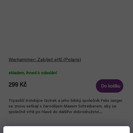
Warhammer: Zabíječ elfů (Polaris)
skladem, ihned k odeslání
299 Kč
Do košíku
Trpasličí trolobijce Gotrek a jeho lidský společník Felix Jaeger
se znovu setkají s čarodějem Maxem Schreiberem, aby se
společně vrhli po hlavě do dalšího dobrodružství....