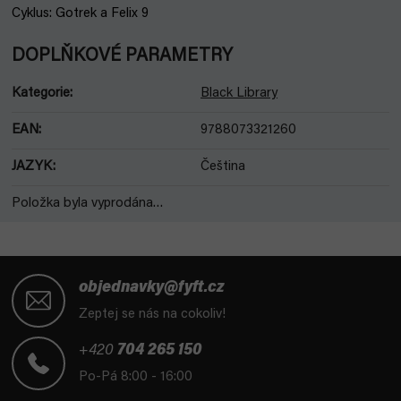
Cyklus: Gotrek a Felix 9
DOPLŇKOVÉ PARAMETRY
Kategorie
:
Black Library
EAN
:
9788073321260
JAZYK
:
Čeština
Položka byla vyprodána…
Z
á
objednavky@fyft.cz
p
Zeptej se nás na cokoliv!
a
t
+420
704 265 150
í
Po-Pá 8:00 - 16:00