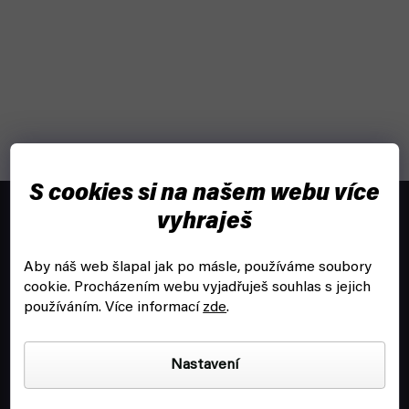
Z
S cookies si na našem webu více
á
objednavky@fyft.cz
vyhraješ
p
Zeptej se nás na cokoliv!
a
Aby náš web šlapal jak po másle, používáme soubory
t
+420
704 265 150
cookie.
Procházením webu vyjadřuješ souhlas s jejich
í
Po-Pá 8:00 - 16:00
používáním. Více informací
zde
.
Nastavení