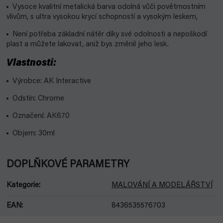
Vysoce kvalitní metalická barva odolná vůči povětrnostním
vlivům, s ultra vysokou krycí schopností a vysokým leskem,
Není potřeba základní nátěr díky své odolnosti a nepoškodí
plast a můžete lakovat, aniž bys změnil jeho lesk.
Vlastnosti:
Výrobce: AK Interactive
Odstín: Chrome
Označení: AK670
Objem: 30ml
DOPLŇKOVÉ PARAMETRY
Kategorie
:
MALOVÁNÍ A MODELÁŘSTVÍ
EAN
:
8436535576703