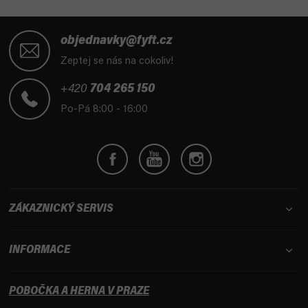
Z
á
objednavky@fyft.cz
p
Zeptej se nás na cokoliv!
a
t
+420
704 265 150
í
Po-Pá 8:00 - 16:00
ZÁKAZNICKÝ SERVIS
INFORMACE
POBOČKA A HERNA V PRAZE