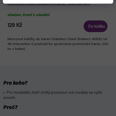
Stainless Steel Shakers AK892 - 250 ks (AK)
skladem, ihned k odeslání
129 Kč
Do košíku
Nerezové kuličky do barev Stainless Steel Shakers AK892 od
AK Interactive ti poslouží ke správnému promíchání barev. 250
ks v balení.
Pro koho?
Pro modeláře, kteří chtějí posunout své modely na vyšší
úroveň.
Proč?